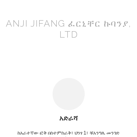
ANJI JIFANG ፈርኒቸር ኩባንያ,
LTD
አድራሻ
ከአራተኛው ፎቅ በስተምስራቅ፣ ህንፃ 1፣ ቹአንግሌ መንገድ