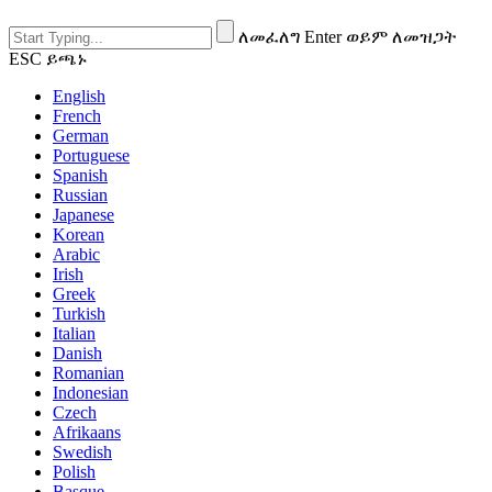
ለመፈለግ Enter ወይም ለመዝጋት
ESC ይጫኑ
English
French
German
Portuguese
Spanish
Russian
Japanese
Korean
Arabic
Irish
Greek
Turkish
Italian
Danish
Romanian
Indonesian
Czech
Afrikaans
Swedish
Polish
Basque