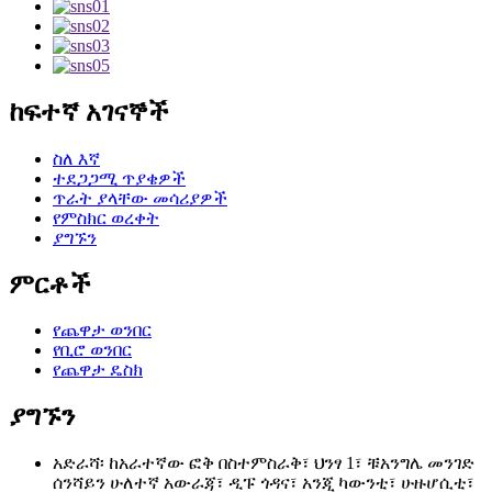
ከፍተኛ አገናኞች
ስለ እኛ
ተደጋጋሚ ጥያቄዎች
ጥራት ያላቸው መሳሪያዎች
የምስክር ወረቀት
ያግኙን
ምርቶች
የጨዋታ ወንበር
የቢሮ ወንበር
የጨዋታ ዴስክ
ያግኙን
አድራሻ፡ ከአራተኛው ፎቅ በስተምስራቅ፣ ህንፃ 1፣ ቹአንግሌ መንገድ
ሰንሻይን ሁለተኛ አውራጃ፣ ዲፑ ጎዳና፣ አንጂ ካውንቲ፣ ሁዙሆሲቲ፣