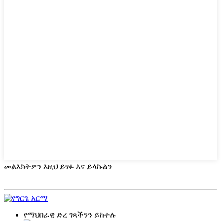
መልእክትዎን እዚህ ይፃፉ እና ይላኩልን
የማህበራዊ ድረ ገጻችንን ይከተሉ