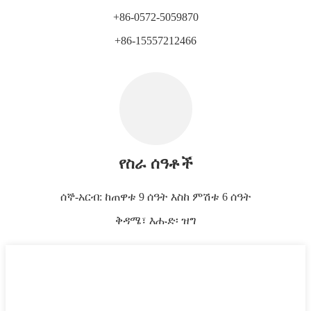
+86-0572-5059870
+86-15557212466
የስራ ሰዓቶች
ሰኞ-አርብ: ከጠዋቱ 9 ሰዓት እስከ ምሽቱ 6 ሰዓት
ቅዳሜ፣ እሑድ፡ ዝግ