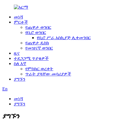
መነሻ
ምርቶች
የጨዋታ ወንበር
የቢሮ ወንበር
የቢሮ ሥራ አስኪያጅ ሊቀመንበር
የጨዋታ ዴስክ
የመዝናኛ ወንበር
ዜና
ተደጋጋሚ ጥያቄዎች
ስለ እኛ
የምስክር ወረቀት
ጥራት ያላቸው መሳሪያዎች
ያግኙን
En
መነሻ
ያግኙን
ያግኙን