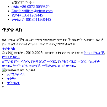
ዠጂያንግ ግዛት።
ስልክ: +86-0572-5059870
Email: william@gfrun.com
ዌቻት፡ 13511269445
ዋትስአፕ፡ 8613511269445
ጥያቄ ላክ
ስለ ምርቶቻችን ወይም የዋጋ ዝርዝርዎ ጥያቄዎች ካሉዎት እባክዎን ለእኛ
ይተዉልን እና በ24 ሰዓታት ውስጥ እናነጋግርዎታለን።
ጥያቄ ላክ
© የቅጂ መብት - 2010-2025፡ መብቱ በህግ የተጠበቀ ነው።
ትኩስ ምርቶች
,
የጣቢያ ካርታ
ሰማያዊ የሶፋ ሳሎን
,
የቆዳ የቢሮ ወንበር
,
የሃይከን የቢሮ ወንበር
,
የጨዋታ
ወንበር
,
ትንሽ የሶፋ ላውንጅ
,
የሚታጠፍ የቢሮ ወንበር
,
ኢሜይል ላክ
ዌቻት
ዋትስአፕ
x