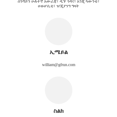
ሰንሻይን ሁለተኛ አውራጃ፣ ዲፑ ጎዳና፣ አንጂ ካውንቲ፣
ሁዙሆሲቲ፣ ዠጂያንግ ግዛት
ኢሜይል
william@gfrun.com
ስልክ