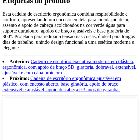
Etiquetas do produto
Esta cadeira de escritório ergonômica combina respirabilidade e
conforto, apresentando um encosto em tela para circulação de ar,
assento e apoio de cabeça acolchoados na cor verde-água para
suporte duradouro, apoios de braço ajustáveis ​​e base giratória de
360°. Projetada para reduzir a tensão nas costas, é ideal para longos
dias de trabalho, unindo design funcional a uma estética moderna e
elegante.
Anterior:
Cadeira de escritório executiva moderna em plástico,
ergonômica, com apoio de braço 5D, giratória, dobrável, extensível,
ajustável e com capa protetora.
Próximo:
Cadeira de escritório ergonômica ajustável em
plástico, com encosto aberto, base giratória, apoio de braço
extensível e ajustável, apoio de cabeça e 3 anos de garantia.