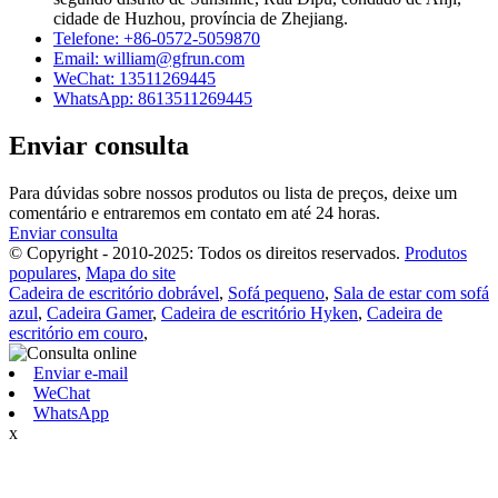
cidade de Huzhou, província de Zhejiang.
Telefone: +86-0572-5059870
Email: william@gfrun.com
WeChat: 13511269445
WhatsApp: 8613511269445
Enviar consulta
Para dúvidas sobre nossos produtos ou lista de preços, deixe um
comentário e entraremos em contato em até 24 horas.
Enviar consulta
© Copyright - 2010-2025: Todos os direitos reservados.
Produtos
populares
,
Mapa do site
Cadeira de escritório dobrável
,
Sofá pequeno
,
Sala de estar com sofá
azul
,
Cadeira Gamer
,
Cadeira de escritório Hyken
,
Cadeira de
escritório em couro
,
Enviar e-mail
WeChat
WhatsApp
x