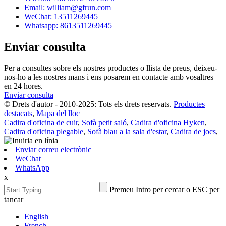
Email: william@gfrun.com
WeChat: 13511269445
Whatsapp: 8613511269445
Enviar consulta
Per a consultes sobre els nostres productes o llista de preus, deixeu-
nos-ho a les nostres mans i ens posarem en contacte amb vosaltres
en 24 hores.
Enviar consulta
© Drets d'autor - 2010-2025: Tots els drets reservats.
Productes
destacats
,
Mapa del lloc
Cadira d'oficina de cuir
,
Sofà petit saló
,
Cadira d'oficina Hyken
,
Cadira d'oficina plegable
,
Sofà blau a la sala d'estar
,
Cadira de jocs
,
Enviar correu electrònic
WeChat
WhatsApp
x
Premeu Intro per cercar o ESC per
tancar
English
French