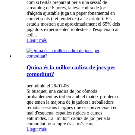
com si t'estàs preparant per a una sessió de
streaming de 6 hores, la teva cadira de joc
d'alçada ajustable juga un paper fonamental en
com et sents (i et rendeixes) a l'escriptori. Els
estudis mostren que aproximadament el 65% dels
jugadors experimenten molèsties a l'esquena o al
coll...
Llegir més
Quina és la millor cadira de jocs per
comoditat?
per admin el 26-01-06
Si busqueu una cadira de joc còmoda,
probablement us trobeu amb el mateix problema
que tenen la majoria de jugadors i treballadors
remots: sessions llargues que es converteixen en
mal d'esquena, espatlles rígides o cames
entumides. La "millor" cadira de joc per a la
comoditat no sempre és la més cara...
Llegir més