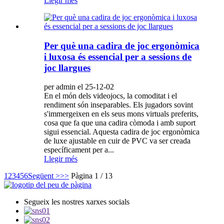
Llegir més
Per què una cadira de joc ergonòmica
i luxosa és essencial per a sessions de
joc llargues
per admin el 25-12-02
En el món dels videojocs, la comoditat i el
rendiment són inseparables. Els jugadors sovint
s'immergeixen en els seus mons virtuals preferits,
cosa que fa que una cadira còmoda i amb suport
sigui essencial. Aquesta cadira de joc ergonòmica
de luxe ajustable en cuir de PVC va ser creada
específicament per a...
Llegir més
1
2
3
4
5
6
Següent >
>>
Pàgina 1 / 13
Segueix les nostres xarxes socials