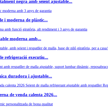
alment negra amb seient ajustable...
e i moderna de plàstic...
stable moderna amb...
refrigeració executiu...
ca duradora i ajustable...
rna de venda calenta 2026...