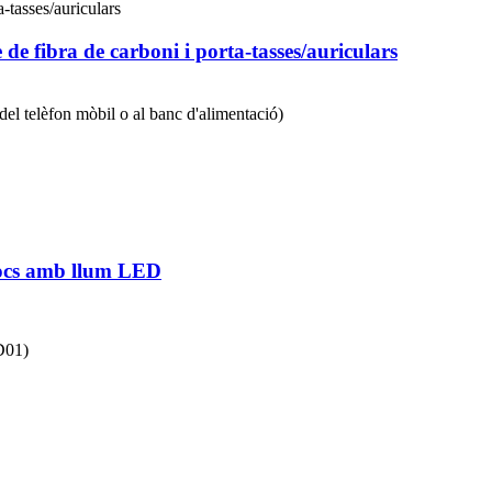
e fibra de carboni i porta-tasses/auriculars
el telèfon mòbil o al banc d'alimentació)
 jocs amb llum LED
D01)