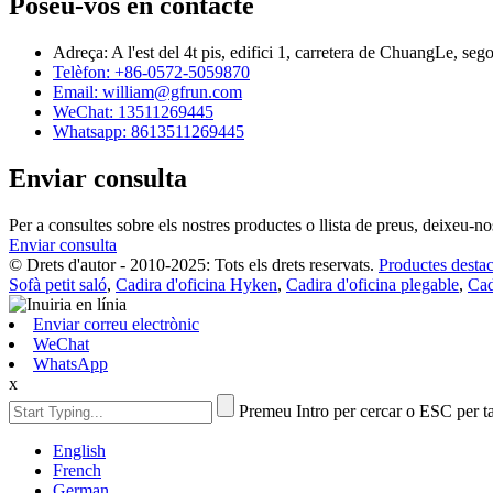
Poseu-vos en contacte
Adreça: A l'est del 4t pis, edifici 1, carretera de ChuangLe, se
Telèfon: +86-0572-5059870
Email: william@gfrun.com
WeChat: 13511269445
Whatsapp: 8613511269445
Enviar consulta
Per a consultes sobre els nostres productes o llista de preus, deixeu-
Enviar consulta
© Drets d'autor - 2010-2025: Tots els drets reservats.
Productes destac
Sofà petit saló
,
Cadira d'oficina Hyken
,
Cadira d'oficina plegable
,
Cad
Enviar correu electrònic
WeChat
WhatsApp
x
Premeu Intro per cercar o ESC per t
English
French
German