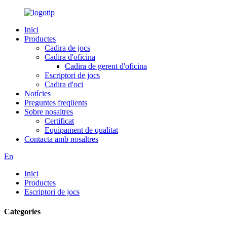
Inici
Productes
Cadira de jocs
Cadira d'oficina
Cadira de gerent d'oficina
Escriptori de jocs
Cadira d'oci
Notícies
Preguntes freqüents
Sobre nosaltres
Certificat
Equipament de qualitat
Contacta amb nosaltres
En
Inici
Productes
Escriptori de jocs
Categories