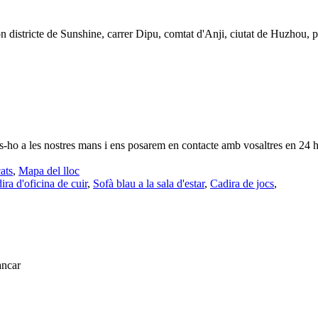
gon districte de Sunshine, carrer Dipu, comtat d'Anji, ciutat de Huzhou, 
nos-ho a les nostres mans i ens posarem en contacte amb vosaltres en 24 h
ats
,
Mapa del lloc
ira d'oficina de cuir
,
Sofà blau a la sala d'estar
,
Cadira de jocs
,
ancar