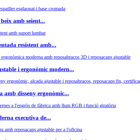
beix amb seient...
ntada resistent amb...
ustable i ergonòmic modern...
a amb disseny ergonòmic...
erna executiva de...