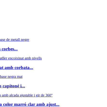
 corbes...
cat amb corbata...
 capitoné i...
a color marró clar amb ajust...