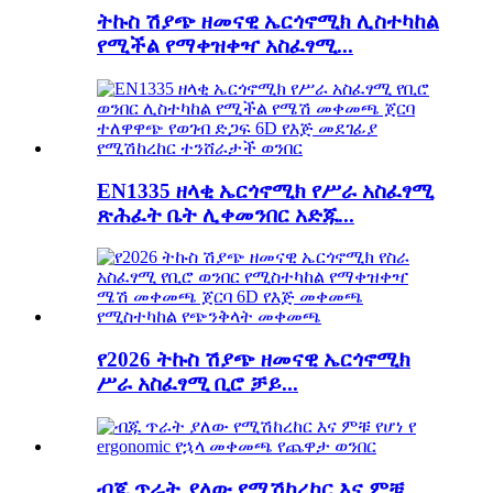
ትኩስ ሽያጭ ዘመናዊ ኤርጎኖሚክ ሊስተካከል
የሚችል የማቀዝቀዣ አስፈፃሚ...
EN1335 ዘላቂ ኤርጎኖሚክ የሥራ አስፈፃሚ
ጽሕፈት ቤት ሊቀመንበር አድጁ...
የ2026 ትኩስ ሽያጭ ዘመናዊ ኤርጎኖሚክ
ሥራ አስፈፃሚ ቢሮ ቻይ...
ብጁ ጥራት ያለው የሚሽከረከር እና ምቹ