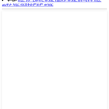
ቀጣይ፡
የቢሮ ኮምፒውተር ወንበር የጨዋታ ወንበር ለተጫዋች የቢሮ
ጨዋታ ካሂር የእሽቅድምድም ወንበር