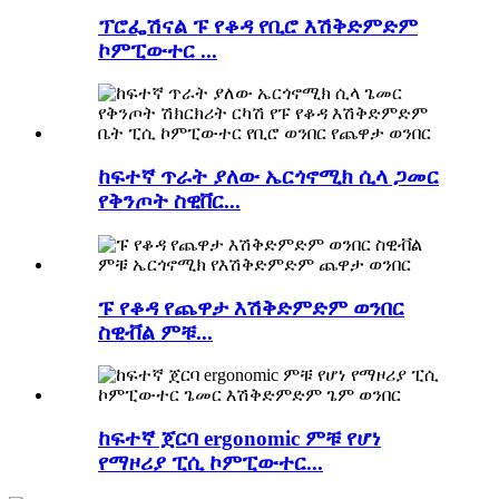
ፕሮፌሽናል ፑ የቆዳ የቢሮ እሽቅድምድም
ኮምፒውተር ...
ከፍተኛ ጥራት ያለው ኤርጎኖሚክ ሲላ ጋመር
የቅንጦት ስዊቨር...
ፑ የቆዳ የጨዋታ እሽቅድምድም ወንበር
ስዊቭል ምቹ...
ከፍተኛ ጀርባ ergonomic ምቹ የሆነ
የማዞሪያ ፒሲ ኮምፒውተር...