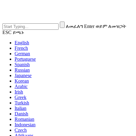
ለመፈለግ Enter ወይም ለመዝጋት
ESC ይጫኑ
English
French
German
Portuguese
Spanish
Russian
Japanese
Korean
Arabic
Irish
Greek
Turkish
Italian
Danish
Romanian
Indonesian
Czech
Afrikaans