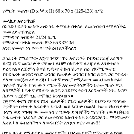
የምርት መጠን፡ (D x W x H) 66 x 70 x (125-133) ሴሜ
መላኪያ እና ፓኬጅ
በአንድ ካርቶን ውስጥ ጠፍጣፋ ተሞልቶ በቀላሉ ለመሰብሰብ የሚያስችል
መመሪያ ተሰጥቷል
የማጓጓዣ ክብደት፡ 21/24 ኪ.ግ.
የማጓጓዣ ጥቅል መጠን፡ 85X65X32CM
እንደ ናሙና፣ ነፃ ናሙና ማቅረብ እንችላለን
ኃላፊነት የሚሰማው እጅግ በጣም ጥሩ እና ድንቅ የብድር ደረጃ አሰጣጥ
ደረጃ የእኛ መርሆዎች ናቸው፣ ይህም በከፍተኛ ደረጃ ላይ እንድንሆን
ይረዳናል። ለጅምላ ቅናሽ የቻይና ትኩስ ሽያጭ ስራ የኮምፒውተር
ሽክርክሪት ወንበር የቢሮ ወንበር የጨዋታ ወንበር ከእግር ድጋፍ ጋር “ጥራት
ያለው የመጀመሪያ ደረጃ፣ ከፍተኛ የገዢ” የሚለውን መርህ በመከተል፣
ከፍተኛ ጥራት ያላቸውን ምርቶች እና መፍትሄዎችን በተመጣጠነ ዋጋ፣
ለሸማቾች ከፍተኛ የሽያጭ ድጋፍ እንደምናቀርብ እርግጠኞች ነን። እናም
ሕያው የረጅም ጊዜ ተሞክሮ እንገነባለን።
የጅምላ ቅናሽ የቻይና የቤት ዕቃዎች፣ የቢሮ ዕቃዎች፣ ይህንን የምናሳካው
ዊጋችንን በቀጥታ ከራሳችን ፋብሪካ ወደ እርስዎ በመላክ ነው። የኩባንያችን
ዓላማ ወደ ንግዳቸው መመለስ የሚወዱ ደንበኞችን ማግኘት ነው። በቅርብ
ጊዜ ውስጥ ከእርስዎ ጋር ለመተባበር ከልብ ተስፋ እናደርጋለን። ማንኛውም
እድል ካለ ፋብሪካችንን ለመጎብኘት እንኳን ደህና መጡ!!!
በጥሩ ሁኔታ የሚተዳደሩ መሳሪያዎች፣ በባለሙያዎች የሚተዳደሩ የሰው