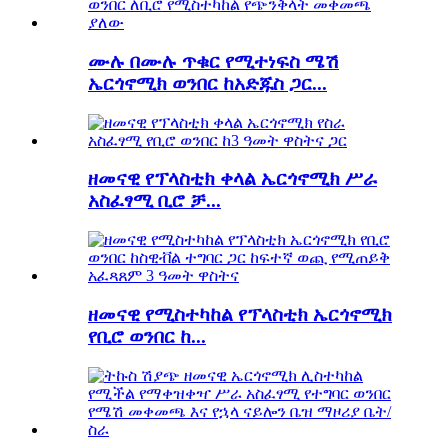
ሙሉ በሙሉ ጥቁር የሚተነፍስ ሜሽ
ኤርጎኖሚክ ወንበር ከአድጁስ ጋር...
ዘመናዊ የፕላስቲክ ቀላል ኤርጎኖሚክ ሥራ
አስፈፃሚ ቢሮ ቻ...
ዘመናዊ የሚስተካከል የፕላስቲክ ኤርጎኖሚክ
የቢሮ ወንበር ከ...