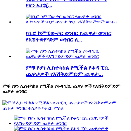
የሆነ ኤርጂ...
የቢሮ ኮምፒውተር ወንበር የጨዋታ ወንበር
የእሽቅድምድም ወንበር ለ...
ምቹ የሆነ ሊስተካከል የሚችል የቆዳ ፒሲ
ጨዋታዎች የእሽቅድምድም ጨዋታ...
ምቹ የሆነ ሊስተካከል የሚችል የቆዳ ፒሲ ጨዋታዎች የእሽቅድምድም
ጨዋታ ወንበር