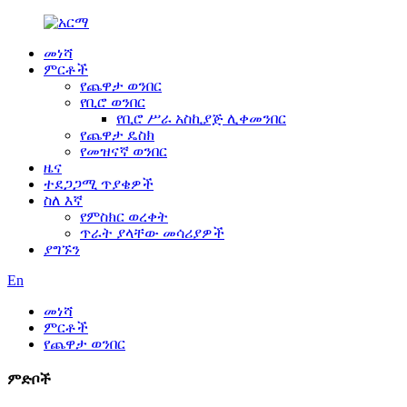
መነሻ
ምርቶች
የጨዋታ ወንበር
የቢሮ ወንበር
የቢሮ ሥራ አስኪያጅ ሊቀመንበር
የጨዋታ ዴስክ
የመዝናኛ ወንበር
ዜና
ተደጋጋሚ ጥያቄዎች
ስለ እኛ
የምስክር ወረቀት
ጥራት ያላቸው መሳሪያዎች
ያግኙን
En
መነሻ
ምርቶች
የጨዋታ ወንበር
ምድቦች