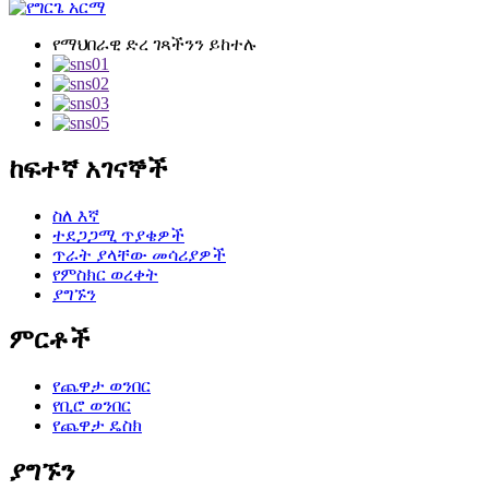
የማህበራዊ ድረ ገጻችንን ይከተሉ
ከፍተኛ አገናኞች
ስለ እኛ
ተደጋጋሚ ጥያቄዎች
ጥራት ያላቸው መሳሪያዎች
የምስክር ወረቀት
ያግኙን
ምርቶች
የጨዋታ ወንበር
የቢሮ ወንበር
የጨዋታ ዴስክ
ያግኙን