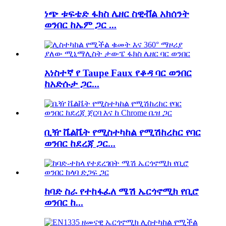
ነጭ ቱፍቴድ ፋክስ ሌዘር ስዊቭል አክሰንት
ወንበር ከኤም ጋር ...
አነስተኛ የ Taupe Faux የቆዳ ባር ወንበር
ከአድሱታ ጋር...
ቢዥ ቬልቬት የሚስተካከል የሚሽከረከር የባር
ወንበር ከደረጃ ጋር...
ከባድ ስራ የተከፋፈለ ሜሽ ኤርጎኖሚክ የቢሮ
ወንበር ከ...