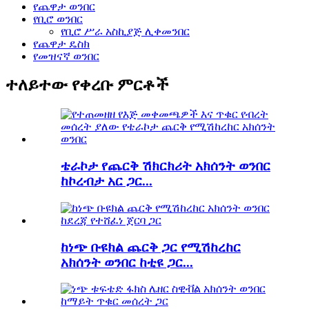
የጨዋታ ወንበር
የቢሮ ወንበር
የቢሮ ሥራ አስኪያጅ ሊቀመንበር
የጨዋታ ዴስክ
የመዝናኛ ወንበር
ተለይተው የቀረቡ ምርቶች
ቴራኮታ የጨርቅ ሽክርክሪት አክሰንት ወንበር
ከኮረብታ አር ጋር...
ከነጭ ቡዩክል ጨርቅ ጋር የሚሽከረከር
አክሰንት ወንበር ከቲዩ ጋር...