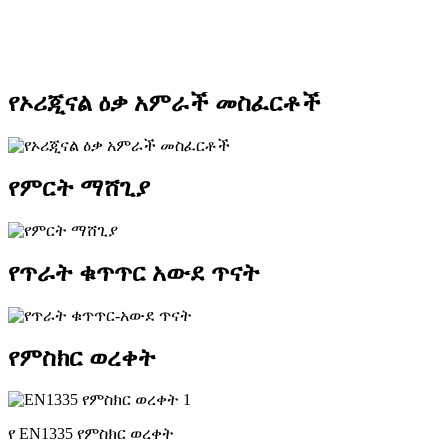
የኦሪጂናል ዕቃ አምራች መስፈርቶች
የምርት ማሸጊያ
የጥራት ቁጥጥር አውደ ጥናት
የምስክር ወረቀት
የ EN1335 የምስክር ወረቀት