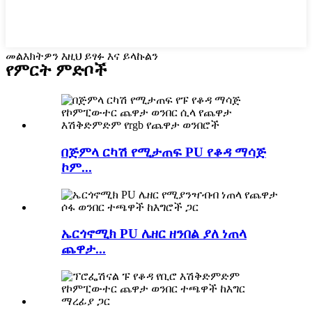
መልእክትዎን እዚህ ይፃፉ እና ይላኩልን
የምርት ምድቦች
በጅምላ ርካሽ የሚታጠፍ PU የቆዳ ማሳጅ
ኮም...
ኤርጎኖሚክ PU ሌዘር ዘንበል ያለ ነጠላ
ጨዋታ...