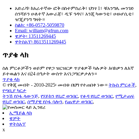
አድራሻ፡ ከአራተኛው ፎቅ በስተምስራቅ፣ ህንፃ 1፣ ቹአንግሌ መንገድ
ሰንሻይን ሁለተኛ አውራጃ፣ ዲፑ ጎዳና፣ አንጂ ካውንቲ፣ ሁዙሆሲቲ፣
ዠጂያንግ ግዛት።
ስልክ: +86-0572-5059870
Email: william@gfrun.com
ዌቻት፡ 13511269445
ዋትስአፕ፡ 8613511269445
ጥያቄ ላክ
ስለ ምርቶቻችን ወይም የዋጋ ዝርዝርዎ ጥያቄዎች ካሉዎት እባክዎን ለእኛ
ይተዉልን እና በ24 ሰዓታት ውስጥ እናነጋግርዎታለን።
ጥያቄ ላክ
© የቅጂ መብት - 2010-2025፡ መብቱ በህግ የተጠበቀ ነው።
ትኩስ ምርቶች
,
የጣቢያ ካርታ
ትንሽ የሶፋ ላውንጅ
,
የሃይከን የቢሮ ወንበር
,
የቆዳ የቢሮ ወንበር
,
የሚታጠፍ
የቢሮ ወንበር
,
ሰማያዊ የሶፋ ሳሎን
,
የጨዋታ ወንበር
,
ኢሜይል ላክ
ዌቻት
ዋትስአፕ
x