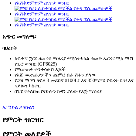
አጭር መግለጫ፡
ባህሪያት
ከፍተኛ ጀርባ ዘመናዊ ማዞሪያ የሚስተካከል ቁመት ኤርጎኖሚክ ሜሽ
የቢሮ ወንበር (GF6025)
የሚታጠፉ ተንቀሳቃሽ እጆች
የእጅ መደገፊያዎችን ጨምሮ ሰፊ ሽፋን ያለው
የጋዝ ማንሻ ክፍል 3 መደበኛ #100L፣ እና 350ሚሜ የብረት ቤዝ እና
ናይሎን ካስተር
በፒዩ የተለበጠ የናይሎን ክዳን ያለው የእጅ ማሰሪያ
ኢሜይል ይላኩልን
የምርት ዝርዝር
የምርት መለያዎች