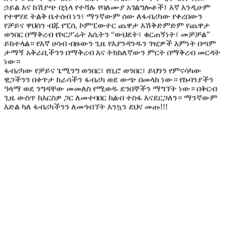
ኃይል እና ከሽያጭ በኋላ የተሻሉ የባለሙያ አገልግሎቶች፤ እኛ እንዲሁም
የተዋሃደ ትልቅ ቤተሰብ ነን፣ ማንኛውም ሰው ለፋብሪካው የቀረበውን
የቻይና ዋህሰን ብጁ የፒሲ ኮምፒውተር ጨዋታ እሽቅድምድም የጨዋታ
ወንበር በማቅረብ የኮርፖሬት እሴትን “ውህደት፣ ቁርጠኝነት፣ መቻቻል”
ይከተላል። የእኛ ሀሳብ ብዙውን ጊዜ የእያንዳንዱን ገዢዎች እምነት በጣም
ታማኝ አቅራቢችንን በማቅረብ እና ትክክለኛውን ምርት በማቅረብ መርዳት
ነው።
ፋብሪካው የቻይና ጌሚንግ ወንበር፣ የቢሮ ወንበር፣ ይህንን የምናሳካው
ዊጋችንን በቀጥታ ከራሳችን ፋብሪካ ወደ ውጭ በመላክ ነው። የኩባንያችን
ዓላማ ወደ ንግዳቸው መመለስ የሚወዱ ደንበኞችን ማግኘት ነው። በቅርብ
ጊዜ ውስጥ ከእርስዎ ጋር ለመተባበር ከልብ ተስፋ እናደርጋለን። ማንኛውም
እድል ካለ ፋብሪካችንን ለመጎብኘት እንኳን ደህና መጡ!!!