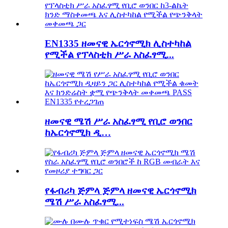
EN1335 ዘመናዊ ኤርጎኖሚክ ሊስተካከል
የሚችል የፕላስቲክ ሥራ አስፈፃሚ...
ዘመናዊ ሜሽ ሥራ አስፈፃሚ የቢሮ ወንበር
ከኤርጎኖሚክ ዲ…
የፋብሪካ ጅምላ ጅምላ ዘመናዊ ኤርጎኖሚክ
ሜሽ ሥራ አስፈፃሚ...