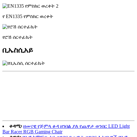
የ EN1335 የምስክር ወረቀት
የሮሽ ሰርተፊኬት
ቢኤስሲአይ
ቀዳሚ፡
ዘመናዊ የጅምላ ቆዳ ዘንበል ያለ የጨዋታ ወንበር LED Light
Bar Racer RGB Gaming Chair