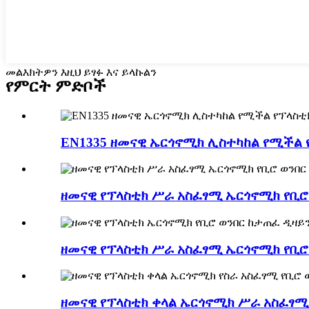
መልእክትዎን እዚህ ይፃፉ እና ይላኩልን
የምርት ምድቦች
EN1335 ዘመናዊ ኤርጎኖሚክ ሊስተካከል የሚችል የ
ዘመናዊ የፕላስቲክ ሥራ አስፈፃሚ ኤርጎኖሚክ የቢሮ ወ
ዘመናዊ የፕላስቲክ ሥራ አስፈፃሚ ኤርጎኖሚክ የቢሮ ወ
ዘመናዊ የፕላስቲክ ቀላል ኤርጎኖሚክ ሥራ አስፈፃሚ.