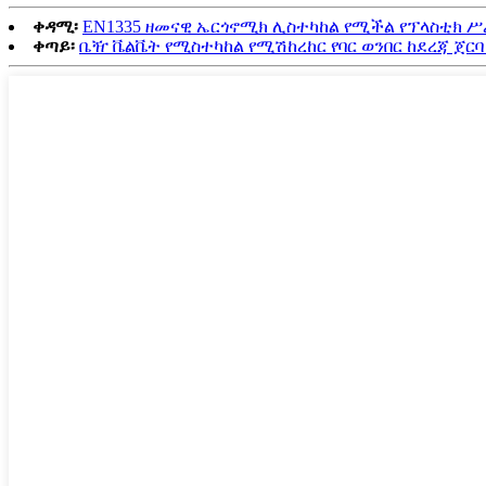
ቀዳሚ፡
EN1335 ዘመናዊ ኤርጎኖሚክ ሊስተካከል የሚችል የፕላስቲክ 
ቀጣይ፡
ቤዥ ቬልቬት የሚስተካከል የሚሽከረከር የባር ወንበር ከደረጃ ጀርባ እ