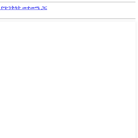
ችል የጭንቅላት መቀመጫ ጋር