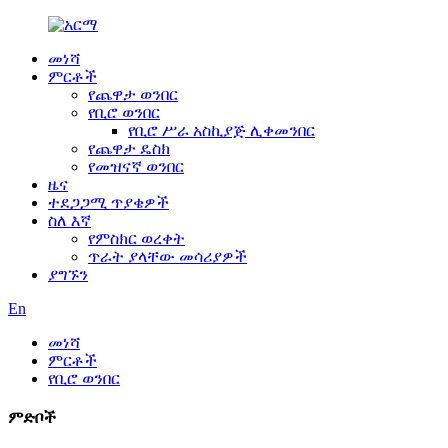
መነሻ
ምርቶች
የጨዋታ ወንበር
የቢሮ ወንበር
የቢሮ ሥራ አስኪያጅ ሊቀመንበር
የጨዋታ ዴስክ
የመዝናኛ ወንበር
ዜና
ተደጋጋሚ ጥያቄዎች
ስለ እኛ
የምስክር ወረቀት
ጥራት ያላቸው መሳሪያዎች
ያግኙን
En
መነሻ
ምርቶች
የቢሮ ወንበር
ምድቦች