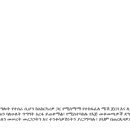
አገልግሎት የተሰራ ሲሆን ከአከርካሪዎ ጋር የሚስማማ የተከፋፈለ ሜሽ ጀርባ እና
ን ባለሁለት ጥግግት አረፋ ይጠቀማል፣ የሚስተካከሉ የእጅ መቀመጫዎች ደግ
የናይለን መሠረት መረጋጋትን እና ተንቀሳቃሽነትን ያረጋግጣሉ፣ ይህም በጠረ