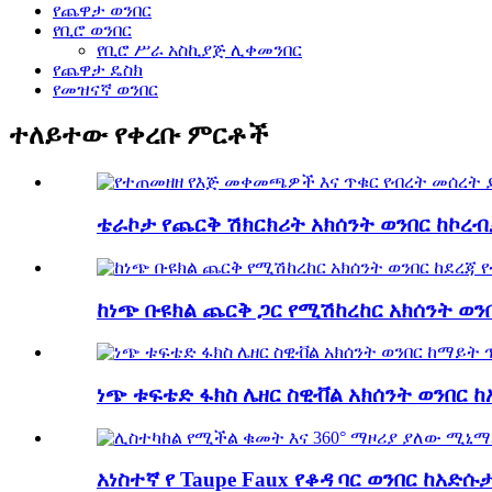
የጨዋታ ወንበር
የቢሮ ወንበር
የቢሮ ሥራ አስኪያጅ ሊቀመንበር
የጨዋታ ዴስክ
የመዝናኛ ወንበር
ተለይተው የቀረቡ ምርቶች
ቴራኮታ የጨርቅ ሽክርክሪት አክሰንት ወንበር ከኮረብታ 
ከነጭ ቡዩክል ጨርቅ ጋር የሚሽከረከር አክሰንት ወንበር
ነጭ ቱፍቴድ ፋክስ ሌዘር ስዊቭል አክሰንት ወንበር ከኤ
አነስተኛ የ Taupe Faux የቆዳ ባር ወንበር ከአድሱታ 