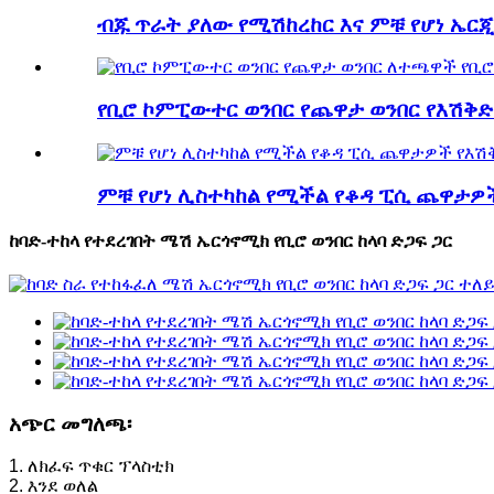
ብጁ ጥራት ያለው የሚሽከረከር እና ምቹ የሆነ ኤርጂ.
የቢሮ ኮምፒውተር ወንበር የጨዋታ ወንበር የእሽቅድም
ምቹ የሆነ ሊስተካከል የሚችል የቆዳ ፒሲ ጨዋታዎ
ከባድ-ተከላ የተደረገበት ሜሽ ኤርጎኖሚክ የቢሮ ወንበር ከላባ ድጋፍ ጋር
አጭር መግለጫ፡
1. ለክፈፍ ጥቁር ፕላስቲክ
2. እንደ ወለል