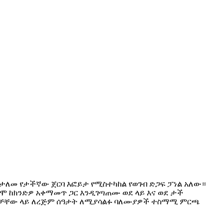
 ለታለመ የታችኛው ጀርባ እፎይታ የሚስተካከል የወገብ ድጋፍ ፓነል አለው።
ሞ ከክንድዎ አቀማመጥ ጋር እንዲገጣጠሙ ወደ ላይ እና ወደ ታች
ጴዛዎቻቸው ላይ ለረጅም ሰዓታት ለሚያሳልፉ ባለሙያዎች ተስማሚ ምርጫ