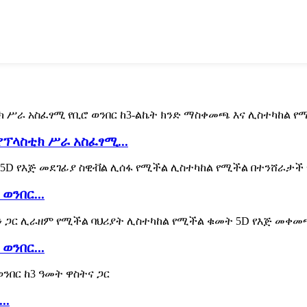
ፕላስቲክ ሥራ አስፈፃሚ...
ንበር...
ንበር...
..