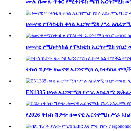
ሙሉ በሙሉ ጥቁር የሚተነፍስ ሜሽ ኤርጎኖሚክ ወንበር
ዘመናዊ የፕላስቲክ ቀላል ኤርጎኖሚክ ሥራ አስፈፃሚ 
ዘመናዊ የሚስተካከል የፕላስቲክ ኤርጎኖሚክ የቢሮ ወን
ትኩስ ሽያጭ ዘመናዊ ኤርጎኖሚክ ሊስተካከል የሚች
EN1335 ዘላቂ ኤርጎኖሚክ የሥራ አስፈፃሚ ጽሕፈት
የ2026 ትኩስ ሽያጭ ዘመናዊ ኤርጎኖሚክ ሥራ አስፈ