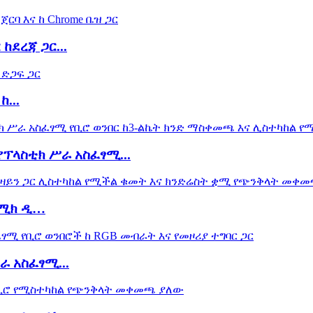
ከደረጃ ጋር...
...
ፕላስቲክ ሥራ አስፈፃሚ...
ኖሚክ ዲ…
 አስፈፃሚ...