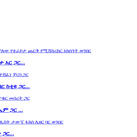
አር ጋር...
 ከቲዩ ጋር...
ም ጋር ...
ጋር...