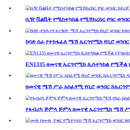
ቢዥ ቬልቬት የሚስተካከል የሚሽከረከር የባር ወንበር 
ከባድ ስራ የተከፋፈለ ሜሽ ኤርጎኖሚክ የቢሮ ወንበር ከ
EN1335 ዘመናዊ ኤርጎኖሚክ ሊስተካከል የሚችል የ
ዘመናዊ ሜሽ ሥራ አስፈፃሚ የቢሮ ወንበር ከኤርጎ
የፋብሪካ ጅምላ ጅምላ ዘመናዊ ኤርጎኖሚክ ሜሽ ሥራ