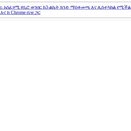
ሥራ አስፈፃሚ የቢሮ ወንበር ከ3-ልኬት ክንድ ማስቀመጫ እና ሊስተካከል የሚ
ና ከ Chrome ቤዝ ጋር