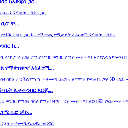
 ከአድጁስ ጋር...
ቢሮ ቻ...
በር ከ...
ል የማቀዝቀዣ አስፈፃሚ...
 ቤት ሊቀመንበር አድጁ...
ፃሚ ቢሮ ቻይ...