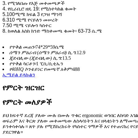
3. የሚገለበጡ የእጅ መቀመጫዎች
4. የቢራቢሮ ዘዴ 19: የሚስተካከል ቁመት
5.100ሚሜ ክፍል 3 የጋዝ ማንሻ
6.310 ሚሜ የናይለን መሠረት
7.50 ሚሜ ናይሎን ካስተር
8. ከወለል እስከ ክንድ ማስቀመጫ ቁመት፡ 63-73 ሴ.ሜ
የጥቅል መጠን፡
74*29*59ሴሜ
ሰሜን ምዕራብ (ሰሜን ምዕራብ) ኪ.ግ.
12.9
ጂደብሊው (ጂደብሊው) ኪ.ግ:
13.5
የጥቅል ካርቶን፡
1 ፒሲ/ሲቲኤን
የ40HQ ኮንቴይነር የመጫኛ አቅም፡
488
ኢሜይል ይላኩልን
የምርት ዝርዝር
የምርት መለያዎች
ይህ ከፍተኛ ደረጃ ያለው ሙሉ በሙሉ ጥቁር ergonomic ወንበር ለከባድ 
ወፍራም እና ቅርጽ ያለው መቀመጫው ለስላሳነትን እና ዘላቂነትን ለማመጣጠ
ይንቀሳቀሳሉ። ጸጥ ያሉ የሚሽከረከሩት የካስተር ጎማዎች እና የተጠናከረ 
ያደርገዋል።