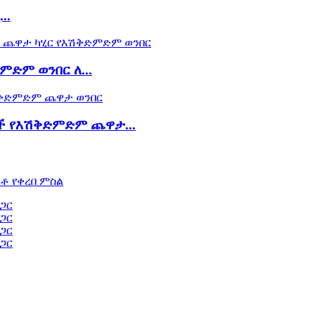
..
ድም ወንበር ለ...
ች የእሽቅድምድም ጨዋታ...