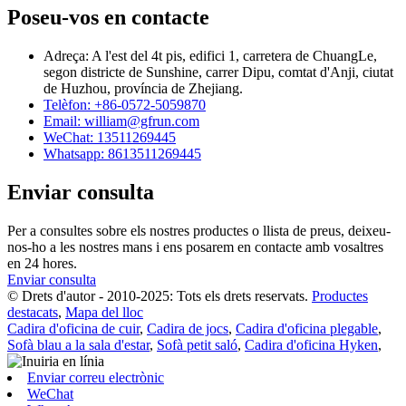
Poseu-vos en contacte
Adreça: A l'est del 4t pis, edifici 1, carretera de ChuangLe,
segon districte de Sunshine, carrer Dipu, comtat d'Anji, ciutat
de Huzhou, província de Zhejiang.
Telèfon: +86-0572-5059870
Email: william@gfrun.com
WeChat: 13511269445
Whatsapp: 8613511269445
Enviar consulta
Per a consultes sobre els nostres productes o llista de preus, deixeu-
nos-ho a les nostres mans i ens posarem en contacte amb vosaltres
en 24 hores.
Enviar consulta
© Drets d'autor - 2010-2025: Tots els drets reservats.
Productes
destacats
,
Mapa del lloc
Cadira d'oficina de cuir
,
Cadira de jocs
,
Cadira d'oficina plegable
,
Sofà blau a la sala d'estar
,
Sofà petit saló
,
Cadira d'oficina Hyken
,
Enviar correu electrònic
WeChat