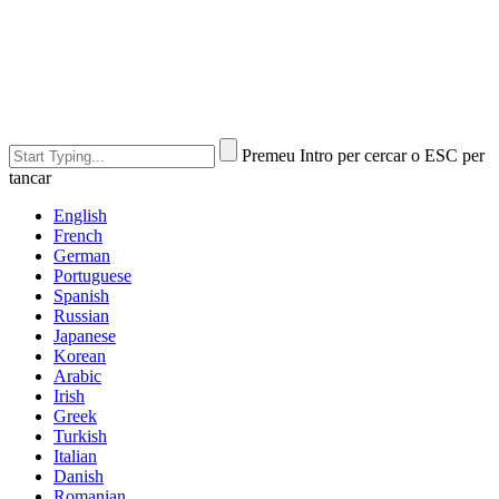
Premeu Intro per cercar o ESC per
tancar
English
French
German
Portuguese
Spanish
Russian
Japanese
Korean
Arabic
Irish
Greek
Turkish
Italian
Danish
Romanian