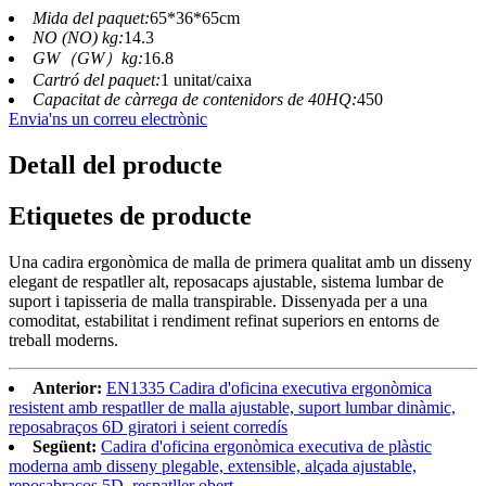
Mida del paquet:
65*36*65cm
NO (NO) kg:
14.3
GW（GW）kg:
16.8
Cartró del paquet:
1 unitat/caixa
Capacitat de càrrega de contenidors de 40HQ:
450
Envia'ns un correu electrònic
Detall del producte
Etiquetes de producte
Una cadira ergonòmica de malla de primera qualitat amb un disseny
elegant de respatller alt, reposacaps ajustable, sistema lumbar de
suport i tapisseria de malla transpirable. Dissenyada per a una
comoditat, estabilitat i rendiment refinat superiors en entorns de
treball moderns.
Anterior:
EN1335 Cadira d'oficina executiva ergonòmica
resistent amb respatller de malla ajustable, suport lumbar dinàmic,
reposabraços 6D giratori i seient corredís
Següent:
Cadira d'oficina ergonòmica executiva de plàstic
moderna amb disseny plegable, extensible, alçada ajustable,
reposabraços 5D, respatller obert