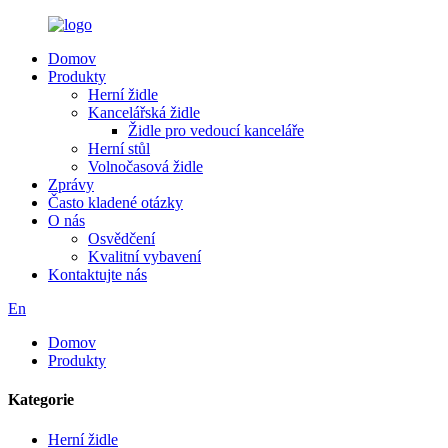
Domov
Produkty
Herní židle
Kancelářská židle
Židle pro vedoucí kanceláře
Herní stůl
Volnočasová židle
Zprávy
Často kladené otázky
O nás
Osvědčení
Kvalitní vybavení
Kontaktujte nás
En
Domov
Produkty
Kategorie
Herní židle