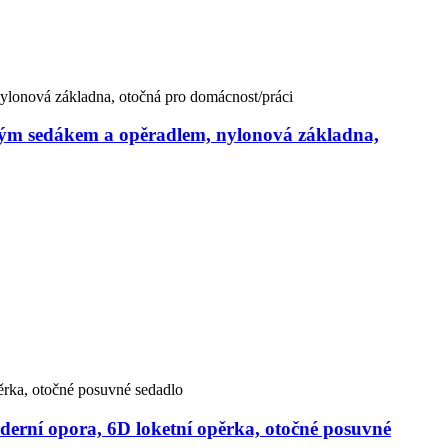
aným sedákem a opěradlem, nylonová základna,
derní opora, 6D loketní opěrka, otočné posuvné