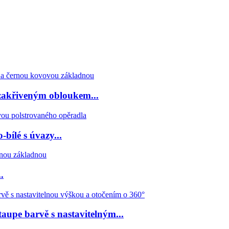
e zakřiveným obloukem...
bílé s úvazy...
.
taupe barvě s nastavitelným...