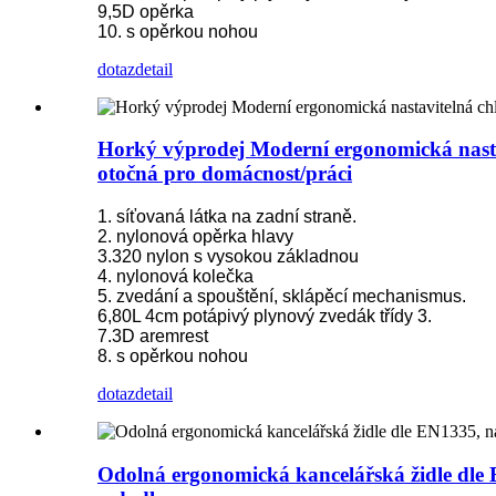
9,5D opěrka
10. s opěrkou nohou
dotaz
detail
Horký výprodej Moderní ergonomická nasta
otočná pro domácnost/práci
1. síťovaná látka na zadní straně.
2. nylonová opěrka hlavy
3.320 nylon s vysokou základnou
4. nylonová kolečka
5. zvedání a spouštění, sklápěcí mechanismus.
6,80L 4cm potápivý plynový zvedák třídy 3.
7.3D aremrest
8. s opěrkou nohou
dotaz
detail
Odolná ergonomická kancelářská židle dle 