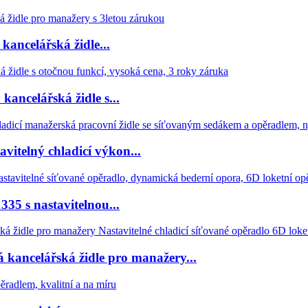
ancelářská židle...
ancelářská židle s...
itelný chladicí výkon...
35 s nastavitelnou...
kancelářská židle pro manažery...