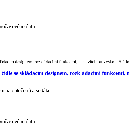
lnočasového úhlu.
idle se skládacím designem, rozkládacími funkcemi, n
em na oblečení) a sedáku.
lnočasového úhlu.