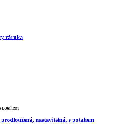
ky záruka
 prodloužená, nastavitelná, s potahem