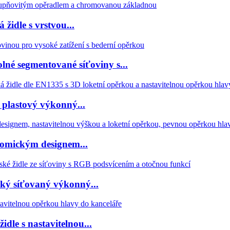
židle s vrstvou...
lné segmentované síťoviny s...
plastový výkonný...
nomickým designem...
ký síťovaný výkonný...
dle s nastavitelnou...