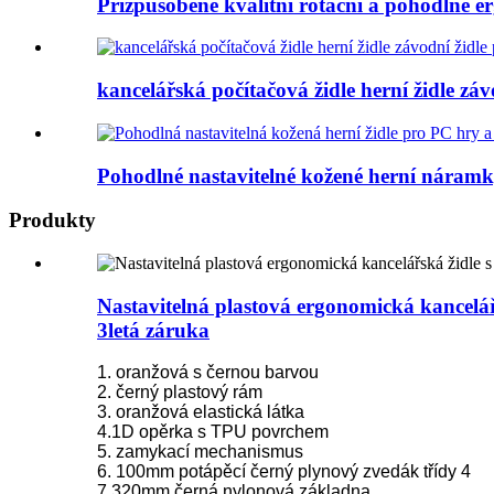
Přizpůsobené kvalitní rotační a pohodlné e
kancelářská počítačová židle herní židle závo
Pohodlné nastavitelné kožené herní náramk
Produkty
Nastavitelná plastová ergonomická kancelář
3letá záruka
1. oranžová s černou barvou
2. černý plastový rám
3. oranžová elastická látka
4.1D opěrka s TPU povrchem
5. zamykací mechanismus
6. 100mm potápěcí černý plynový zvedák třídy 4
7,320mm černá nylonová základna