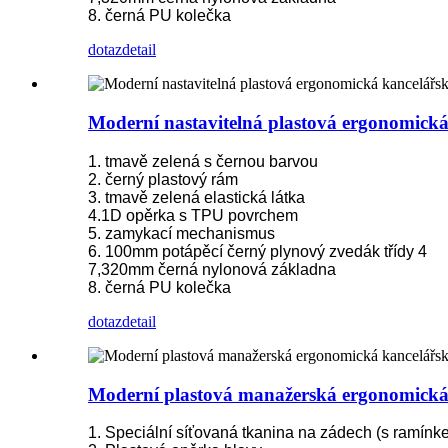
8. černá PU kolečka
dotaz
detail
Moderní nastavitelná plastová ergonomická 
1. tmavě zelená s černou barvou
2. černý plastový rám
3. tmavě zelená elastická látka
4.1D opěrka s TPU povrchem
5. zamykací mechanismus
6. 100mm potápěcí černý plynový zvedák třídy 4
7,320mm černá nylonová základna
8. černá PU kolečka
dotaz
detail
Moderní plastová manažerská ergonomická ka
1. Speciální síťovaná tkanina na zádech (s ramínk