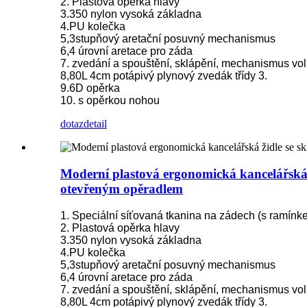
2. Plastová opěrka hlavy
3.350 nylon vysoká základna
4.PU kolečka
5,3stupňový aretační posuvný mechanismus
6,4 úrovní aretace pro záda
7. zvedání a spouštění, sklápění, mechanismus vo
8,80L 4cm potápivý plynový zvedák třídy 3.
9.6D opěrka
10. s opěrkou nohou
dotaz
detail
Moderní plastová ergonomická kancelářská ž
otevřeným opěradlem
1. Speciální síťovaná tkanina na zádech (s ramínk
2. Plastová opěrka hlavy
3.350 nylon vysoká základna
4.PU kolečka
5,3stupňový aretační posuvný mechanismus
6,4 úrovní aretace pro záda
7. zvedání a spouštění, sklápění, mechanismus vo
8,80L 4cm potápivý plynový zvedák třídy 3.