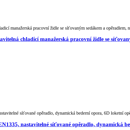
vitelná chladicí manažerská pracovní židle se síťov
EN1335, nastavitelné síťované opěradlo, dynamická be