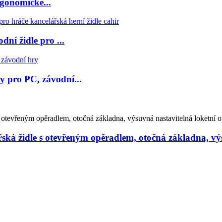
rgonomické...
dní židle pro ...
y pro PC, závodní...
ská židle s otevřeným opěradlem, otočná základna, výs