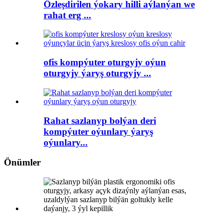
Özleşdirilen ýokary hilli aýlanýan we
rahat erg ...
ofis kompýuter oturgyjy oýun
oturgyjy ýaryş oturgyjy ...
Rahat sazlanyp bolýan deri
kompýuter oýunlary ýaryş
oýunlary...
Önümler