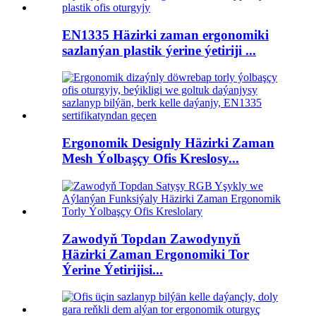
EN1335 Häzirki zaman ergonomiki
sazlanýan plastik ýerine ýetiriji ...
Ergonomik Designly Häzirki Zaman
Mesh Ýolbaşçy Ofis Kreslosy...
Zawodyň Topdan Zawodynyň
Häzirki Zaman Ergonomiki Tor
Ýerine Ýetirijisi...