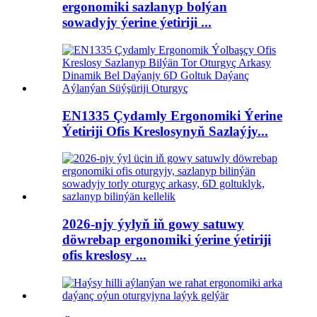
ergonomiki sazlanyp bolýan
sowadyjy ýerine ýetiriji ...
EN1335 Çydamly Ergonomiki Ýerine
Ýetiriji Ofis Kreslosynyň Sazlaýjy...
2026-njy ýylyň iň gowy satuwy
döwrebap ergonomiki ýerine ýetiriji
ofis kreslosy ...