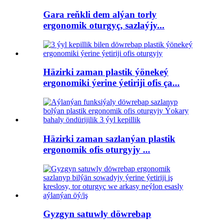
Gara reňkli dem alýan torly
ergonomik oturgyç, sazlaýjy...
Häzirki zaman plastik ýönekeý
ergonomiki ýerine ýetiriji ofis ça...
Häzirki zaman sazlanýan plastik
ergonomik ofis oturgyjy ...
Gyzgyn satuwly döwrebap