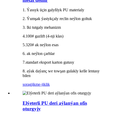
metal demir
1. Ýassyk üçin galyňlyk PU materialy
2. Ýumşak ýastykçaly reclin neýlon goltuk
3. Iki tutgaly mehanizm
4.100# gazlift (4-nji klas)
5.320# ak neýlon esas
6. ak neýlon çarhlar
7.standart eksport karton gutusy
8. aýak daýanç we towşan gulakly kelle lentasy
bilen
sorag
jikme-jiklik
Elýeterli PU deri aýlanýan ofis
oturgyjy