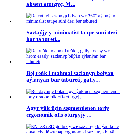
aksent oturgyç, M...
Sazlaýjyly minimalist taupe süni deri
bar tabureti...
Bej reňkli mahmal sazlanyp bolýan
aýlanýan bar tabureti, gatly...
Agyr ýük üçin segmentlenen torly
ergonomik ofis oturgyjy ...