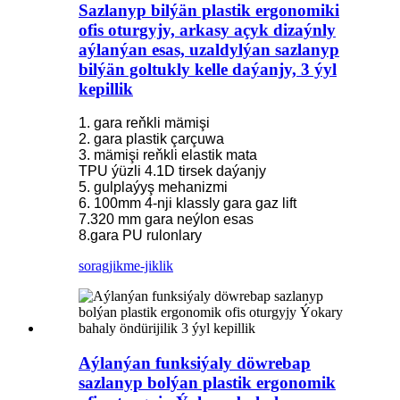
Sazlanyp bilýän plastik ergonomiki
ofis oturgyjy, arkasy açyk dizaýnly
aýlanýan esas, uzaldylýan sazlanyp
bilýän goltukly kelle daýanjy, 3 ýyl
kepillik
1. gara reňkli mämişi
2. gara plastik çarçuwa
3. mämişi reňkli elastik mata
TPU ýüzli 4.1D tirsek daýanjy
5. gulplaýyş mehanizmi
6. 100mm 4-nji klassly gara gaz lift
7.320 mm gara neýlon esas
8.gara PU rulonlary
sorag
jikme-jiklik
Aýlanýan funksiýaly döwrebap
sazlanyp bolýan plastik ergonomik