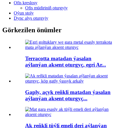
Ofis kreslosy
Ofis müdiriniň oturgyjy
Oýun stoly
Dynç alyş oturgyjy
Görkezilen önümler
Terracotta matadan ýasalan
aýlanýan aksent oturgyç, egri Ar...
Gaply, açyk reňkli matadan ýasalan
aýlanýan aksent oturgyç...
Ak reňkli tüýli emeli deri aýlanýan