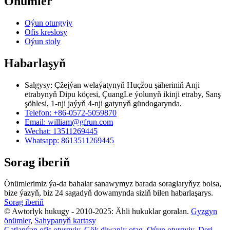
Önümler
Oýun oturgyjy
Ofis kreslosy
Oýun stoly
Habarlaşyň
Salgysy: Çžejýan welaýatynyň Huçžou şäheriniň Anji
etrabynyň Dipu köçesi, ÇuangLe ýolunyň ikinji etraby, Sanş
şöhlesi, 1-nji jaýyň 4-nji gatynyň gündogarynda.
Telefon: +86-0572-5059870
Email: william@gfrun.com
Wechat: 13511269445
Whatsapp: 8613511269445
Sorag iberiň
Önümlerimiz ýa-da bahalar sanawymyz barada soraglaryňyz bolsa,
bize ýazyň, biz 24 sagadyň dowamynda siziň bilen habarlaşarys.
Sorag iberiň
© Awtorlyk hukugy - 2010-2025: Ähli hukuklar goralan.
Gyzgyn
önümler
,
Sahypanyň kartasy
Gatlanýan ofis oturgyjy
,
Gök diwanly otag
,
Oýun oturgyjy
,
Deri