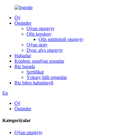
Öý
Önümler
Oýun oturgyjy
Ofis kreslosy
Ofis müdiriniň oturgyjy
Oýun stoly
Dynç alyş oturgyjy
Habarlar
Köplenç soralýan soraglar
Biz barada
Sertifikat
Ýokary hilli enjamlar
Biz bilen habarlaşyň
En
Öý
Önümler
Kategoriýalar
Oýun oturgyjy