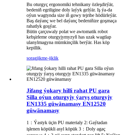
Bu oturgyç ergonomiki tehnikany özleşdirýär,
bedeniň egriligine doly laýyk gelýär. Iş ýa-da
oýun wagtynda size iň gowy tejribe hödürleýär.
Baş daýanç we bel daýanç bedeniňize goşmaça
rahatlyk goşýar.
Bütin çarçuwaly polat we awtomatik robot
kebşirleme oturgyjymyzyň has uzak wagtlap
ulanylmagyna mümkinçilik berýär. Has köp
kepillik.
sorag
jikme-jiklik
Jifang ýokary hilli rahat PU gara
Silla oýun oturgyjy ýaryş oturgyjy
EN1335 güwänamasy EN12520
güwänamasy
1：Ýastyk üçin PU materialy 2: Gaýtadan
işlenen köpükli asyl köpük 3：Doly agaç