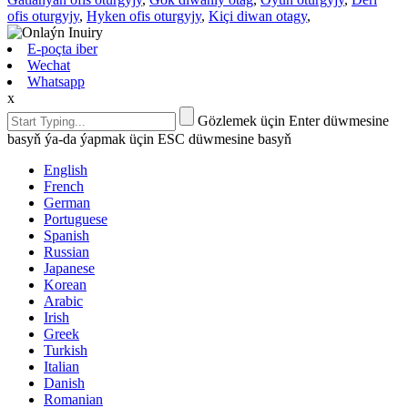
ofis oturgyjy
,
Hyken ofis oturgyjy
,
Kiçi diwan otagy
,
E-poçta iber
Wechat
Whatsapp
x
Gözlemek üçin Enter düwmesine
basyň ýa-da ýapmak üçin ESC düwmesine basyň
English
French
German
Portuguese
Spanish
Russian
Japanese
Korean
Arabic
Irish
Greek
Turkish
Italian
Danish
Romanian