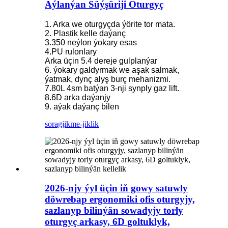
Aýlanýan Süýşüriji Oturgyç
1. Arka we oturgyçda ýörite tor mata.
2. Plastik kelle daýanç
3.350 neýlon ýokary esas
4.PU rulonlary
Arka üçin 5.4 dereje gulplanýar
6. ýokary galdyrmak we aşak salmak,
ýatmak, dynç alyş burç mehanizmi.
7.80L 4sm batýan 3-nji synply gaz lift.
8.6D arka daýanjy
9. aýak daýanç bilen
sorag
jikme-jiklik
2026-njy ýyl üçin iň gowy satuwly
döwrebap ergonomiki ofis oturgyjy,
sazlanyp bilinýän sowadyjy torly
oturgyç arkasy, 6D goltuklyk,