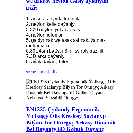
we arkasy neýlon esasly aýlanýan
öý/iş
1. arka tarapynda tor mata.
2. neýlon kelle daýanjy
3.320 neýlon ýokary esas
4. neýlon rulonlar
5. galdyrmak we aşak salmak, ýatmak
mehanizmi.
6.80L 4sm batýan 3-nji synply gaz lift.
7.3D arka daýanjy
8. aýak daýanç bilen
sorag
jikme-jiklik
EN1335 Çydamly Ergonomik
Ýolbaşçy Ofis Kreslosy Sazlanyp
Bilýän Tor Oturgyç Arkasy Dinamik
Bel Daýanjy 6D Goltuk Daýanç