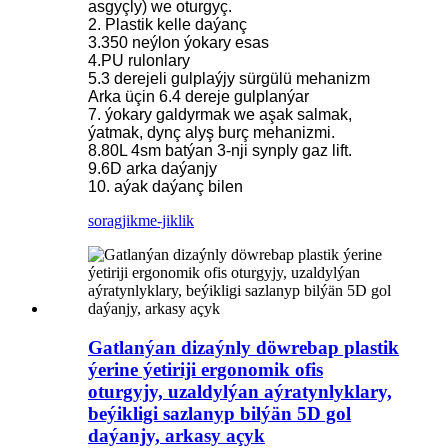
asgyçly) we oturgyç.
2. Plastik kelle daýanç
3.350 neýlon ýokary esas
4.PU rulonlary
5.3 derejeli gulplaýjy sürgülü mehanizm
Arka üçin 6.4 dereje gulplanýar
7. ýokary galdyrmak we aşak salmak,
ýatmak, dynç alyş burç mehanizmi.
8.80L 4sm batýan 3-nji synply gaz lift.
9.6D arka daýanjy
10. aýak daýanç bilen
sorag
jikme-jiklik
Gatlanýan dizaýnly döwrebap plastik
ýerine ýetiriji ergonomik ofis
oturgyjy, uzaldylýan aýratynlyklary,
beýikligi sazlanyp bilýän 5D gol
daýanjy, arkasy açyk