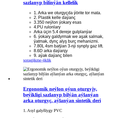
sazlanyp bilinýän kellelik
1. Arka we oturgyçda ýörite tor mata.
2. Plastik kelle daýanç
3.350 neýlon ýokary esas
4.PU rulonlary
Arka üçin 5.4 dereje gulplanýar
6. ýokary galdyrmak we aşak salmak,
ýatmak, dynç alyş burç mehanizmi.
7.80L 4sm batýan 3-nji synply gaz lift.
8.6D arka daýanjy
9. aýak daýanç bilen
sorag
jikme-jiklik
Ergonomik neýlon oýun oturgyjy,
beýikligi sazlanyp bilýän aýlanýan
arka oturgyç, aýlanýan sintetik deri
1. Asyl galyňlygy PVC