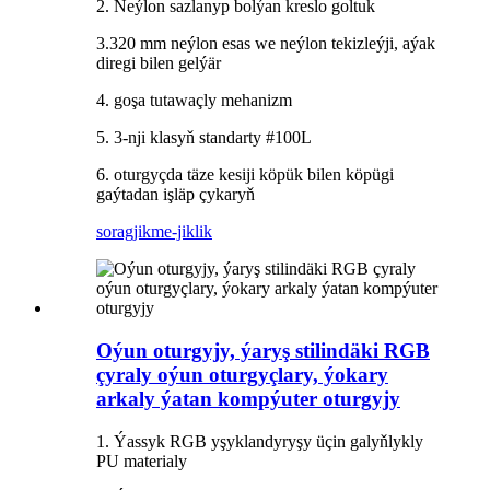
2. Neýlon sazlanyp bolýan kreslo goltuk
3.320 mm neýlon esas we neýlon tekizleýji, aýak
diregi bilen gelýär
4. goşa tutawaçly mehanizm
5. 3-nji klasyň standarty #100L
6. oturgyçda täze kesiji köpük bilen köpügi
gaýtadan işläp çykaryň
sorag
jikme-jiklik
Oýun oturgyjy, ýaryş stilindäki RGB
çyraly oýun oturgyçlary, ýokary
arkaly ýatan kompýuter oturgyjy
1. Ýassyk RGB yşyklandyryşy üçin galyňlykly
PU materialy