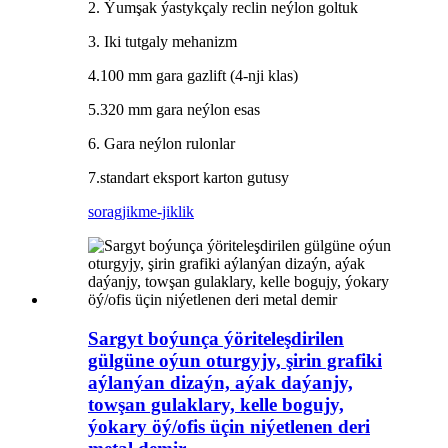
2. Ýumşak ýastykçaly reclin neýlon goltuk
3. Iki tutgaly mehanizm
4.100 mm gara gazlift (4-nji klas)
5.320 mm gara neýlon esas
6. Gara neýlon rulonlar
7.standart eksport karton gutusy
sorag
jikme-jiklik
Sargyt boýunça ýöriteleşdirilen
gülgüne oýun oturgyjy, şirin grafiki
aýlanýan dizaýn, aýak daýanjy,
towşan gulaklary, kelle bogujy,
ýokary öý/ofis üçin niýetlenen deri