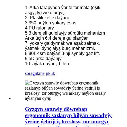
1. Arka tarapynda ýörite tor mata (eşik
asgyçly) we oturgyç.
2. Plastik kelle daýanç
3.350 neýlon ýokary esas
4.PU rulonlary
5.3 derejeli gulplaýjy sürgülü mehanizm
Arka üçin 6.4 dereje gulplanýar
7. ýokary galdyrmak we aşak salmak,
ýatmak, dynç alyş burç mehanizmi.
8.80L 4sm batýan 3-nji synply gaz lift.
9.5D arka daýanjy
10. aýak daýanç bilen
sorag
jikme-jiklik
Gyzgyn satuwly döwrebap
ergonomik sazlanyp bilýän sowadyjy
ýerine ýetiriji iş kreslosy, tor oturgyç