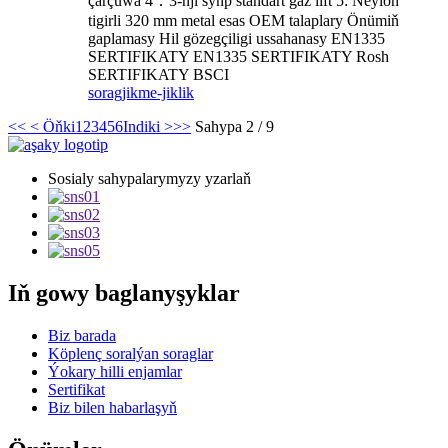
çarçuwa 4：3-nji synp standart gaz lift 5: Neýlon
tigirli 320 mm metal esas OEM talaplary Önümiň
gaplamasy Hil gözegçiligi ussahanasy EN1335
SERTIFIKATY EN1335 SERTIFIKATY Rosh
SERTIFIKATY BSCI
sorag
jikme-jiklik
<<
< Öňki
1
2
3
4
5
6
Indiki >
>>
Sahypa 2 / 9
Sosialy sahypalarymyzy yzarlaň
Iň gowy baglanyşyklar
Biz barada
Köplenç soralýan soraglar
Ýokary hilli enjamlar
Sertifikat
Biz bilen habarlaşyň