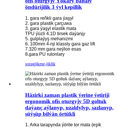
ofis oturgyjy Ýokary bahaly
öndürijilik 3 ýyl kepillik
1. gara reňkli gara ýaşyl
2. gara plastik çarçuwa
3. gara ýaşyl elastik mata
TPU ýüzli 4.1D tirsek daýanjy
5. gulplaýyş mehanizmi
6. 100mm 4-nji klassly gara gaz lift
7.320 mm gara neýlon esas
8.gara PU rulonlary
sorag
jikme-jiklik
Häzirki zaman plastik ýerine ýetiriji
ergonomik ofis oturgyjy 5D goltuk
daýanç aýlanyp, uzaldylyp, sazlanyp,
süýşüp bilýän örtükli
1. Arka tarapynda ýörite tor mata (eşik