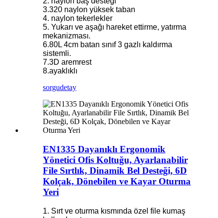
2. naylon baş desteği
3.320 naylon yüksek taban
4. naylon tekerlekler
5. Yukarı ve aşağı hareket ettirme, yatırma
mekanizması.
6.80L 4cm batan sınıf 3 gazlı kaldırma
sistemli.
7.3D aremrest
8.ayaklıklı
sorgu
detay
EN1335 Dayanıklı Ergonomik
Yönetici Ofis Koltuğu, Ayarlanabilir
File Sırtlık, Dinamik Bel Desteği, 6D
Kolçak, Dönebilen ve Kayar Oturma
Yeri
1. Sırt ve oturma kısmında özel file kumaş