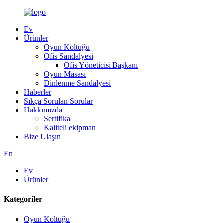
Ev
Ürünler
Oyun Koltuğu
Ofis Sandalyesi
Ofis Yöneticisi Başkanı
Oyun Masası
Dinlenme Sandalyesi
Haberler
Sıkça Sorulan Sorular
Hakkımızda
Sertifika
Kaliteli ekipman
Bize Ulaşın
En
Ev
Ürünler
Kategoriler
Oyun Koltuğu