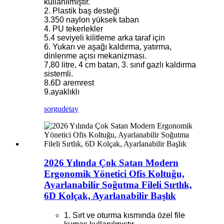
kullanılmıştır.
2. Plastik baş desteği
3.350 naylon yüksek taban
4. PU tekerlekler
5.4 seviyeli kilitleme arka taraf için
6. Yukarı ve aşağı kaldırma, yatırma,
dinlenme açısı mekanizması.
7,80 litre, 4 cm batan, 3. sınıf gazlı kaldırma
sistemli.
8.6D aremrest
9.ayaklıklı
sorgu
detay
2026 Yılında Çok Satan Modern
Ergonomik Yönetici Ofis Koltuğu,
Ayarlanabilir Soğutma Fileli Sırtlık,
6D Kolçak, Ayarlanabilir Başlık
1. Sırt ve oturma kısmında özel file