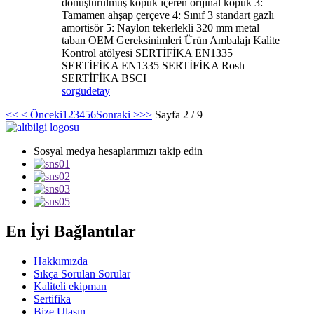
dönüştürülmüş köpük içeren orijinal köpük 3:
Tamamen ahşap çerçeve 4: Sınıf 3 standart gazlı
amortisör 5: Naylon tekerlekli 320 mm metal
taban OEM Gereksinimleri Ürün Ambalajı Kalite
Kontrol atölyesi SERTİFİKA EN1335
SERTİFİKA EN1335 SERTİFİKA Rosh
SERTİFİKA BSCI
sorgu
detay
<<
< Önceki
1
2
3
4
5
6
Sonraki >
>>
Sayfa 2 / 9
Sosyal medya hesaplarımızı takip edin
En İyi Bağlantılar
Hakkımızda
Sıkça Sorulan Sorular
Kaliteli ekipman
Sertifika
Bize Ulaşın