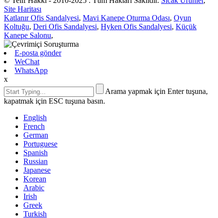
© Telif Hakkı - 2010-2025 : Tüm Hakları Saklıdır.
Sıcak Ürünler
,
Site Haritası
Katlanır Ofis Sandalyesi
,
Mavi Kanepe Oturma Odası
,
Oyun
Koltuğu
,
Deri Ofis Sandalyesi
,
Hyken Ofis Sandalyesi
,
Küçük
Kanepe Salonu
,
E-posta gönder
WeChat
WhatsApp
x
Arama yapmak için Enter tuşuna,
kapatmak için ESC tuşuna basın.
English
French
German
Portuguese
Spanish
Russian
Japanese
Korean
Arabic
Irish
Greek
Turkish