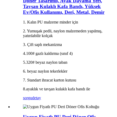
Döner Tasarımlı, Ayak Dayama Yeri,
Tavşan Kulaklı Kafa Bandı, Yüksek
Ev/Ofis Kullanımı, Deri, Metal, Demir
1. Kalın PU malzeme minder için
2. Yumuşak pedli, naylon malzemeden yapılmış,
yatırılabilir kolçak
3. Çift saplı mekanizma
4.100# gazlı kaldırma (sınıf 4)
5.320# beyaz naylon taban
6. beyaz naylon tekerlekler
7. Standart ihracat karton kutusu
8.ayaklık ve tavşan kulaklı kafa bandı ile
sorgu
detay
Uygun Fiyatlı PU Deri Döner Ofis