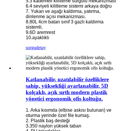
5.3 kademeli kilitleme sürgülü mekanizması
6.4 seviyeli kilitleme sistemi arkaya doğru
7. Yukarı ve aşağı kaldırma, yatırma,
dinlenme açısı mekanizması.
8.80L 4cm batan sınıf 3 gazlı kaldırma
sistemli.
9.6D aremrest
10.ayaklıklı
sorgu
detay
Katlanabilir, uzatılabilir özelliklere
sahip, yüksekliği ayarlanabilir, 5D
kolçaklı, açık sırtlı modern plastik
yönetici ergonomik ofis koltuğu.
1. Arka kısımda (elbise askısı bulunan) ve
oturma yerinde özel file kumaş.
2. Plastik baş desteği
3.350 naylon yüksek taban