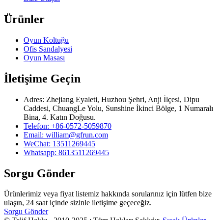
Ürünler
Oyun Koltuğu
Ofis Sandalyesi
Oyun Masası
İletişime Geçin
Adres: Zhejiang Eyaleti, Huzhou Şehri, Anji İlçesi, Dipu
Caddesi, ChuangLe Yolu, Sunshine İkinci Bölge, 1 Numaralı
Bina, 4. Katın Doğusu.
Telefon: +86-0572-5059870
Email: william@gfrun.com
WeChat: 13511269445
Whatsapp: 8613511269445
Sorgu Gönder
Ürünlerimiz veya fiyat listemiz hakkında sorularınız için lütfen bize
ulaşın, 24 saat içinde sizinle iletişime geçeceğiz.
Sorgu Gönder