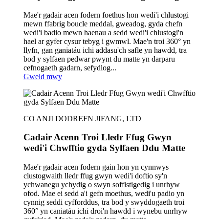
Mae'r gadair acen fodern foethus hon wedi'i chlustogi
mewn ffabrig boucle meddal, gweadog, gyda chefn
wedi'i badio mewn haenau a sedd wedi'i chlustogi'n
hael ar gyfer cysur tebyg i gwmwl. Mae'n troi 360° yn
llyfn, gan ganiatáu ichi addasu'ch safle yn hawdd, tra
bod y sylfaen pedwar pwynt du matte yn darparu
cefnogaeth gadarn, sefydlog...
Gweld mwy
CO ANJI DODREFN JIFANG, LTD
Cadair Acenn Troi Lledr Ffug Gwyn
wedi'i Chwfftio gyda Sylfaen Ddu Matte
Mae'r gadair acen fodern gain hon yn cynnwys
clustogwaith lledr ffug gwyn wedi'i doftio sy'n
ychwanegu ychydig o swyn soffistigedig i unrhyw
ofod. Mae ei sedd a'i gefn moethus, wedi'u padio yn
cynnig seddi cyfforddus, tra bod y swyddogaeth troi
360° yn caniatáu ichi droi'n hawdd i wynebu unrhyw