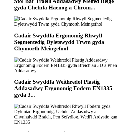
Stôl Bar Troelli Addasadwy Melfed Beige
gyda Chefnfa Haenog a Chrom...
Cadair Swyddfa Ergonomig Rhwyll
Segmentedig Dyletswydd Trwm gyda
Chymorth Meingefnol
Cadair Swyddfa Weithredol Plastig
Addasadwy Ergonomig Fodern EN1335
gyda 3...