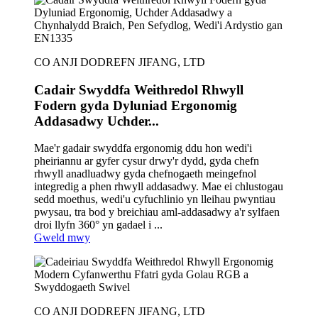
CO ANJI DODREFN JIFANG, LTD
Cadair Swyddfa Weithredol Rhwyll
Fodern gyda Dyluniad Ergonomig
Addasadwy Uchder...
Mae'r gadair swyddfa ergonomig ddu hon wedi'i
pheiriannu ar gyfer cysur drwy'r dydd, gyda chefn
rhwyll anadluadwy gyda chefnogaeth meingefnol
integredig a phen rhwyll addasadwy. Mae ei chlustogau
sedd moethus, wedi'u cyfuchlinio yn lleihau pwyntiau
pwysau, tra bod y breichiau aml-addasadwy a'r sylfaen
droi llyfn 360° yn gadael i ...
Gweld mwy
CO ANJI DODREFN JIFANG, LTD