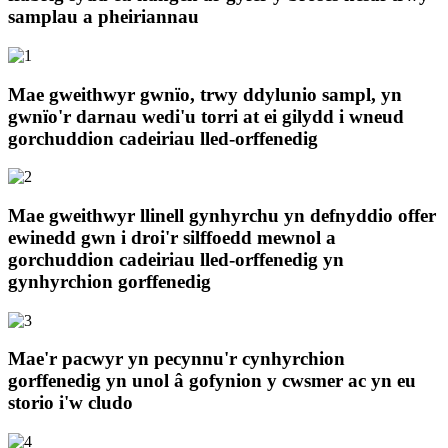
samplau a pheiriannau
Mae gweithwyr gwnïo, trwy ddylunio sampl, yn
gwnïo'r darnau wedi'u torri at ei gilydd i wneud
gorchuddion cadeiriau lled-orffenedig
Mae gweithwyr llinell gynhyrchu yn defnyddio offer
ewinedd gwn i droi'r silffoedd mewnol a
gorchuddion cadeiriau lled-orffenedig yn
gynhyrchion gorffenedig
Mae'r pacwyr yn pecynnu'r cynhyrchion
gorffenedig yn unol â gofynion y cwsmer ac yn eu
storio i'w cludo