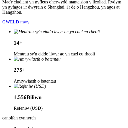
Mae'r cludiant yn gyfleus oherwydd manteision y lleoliad. Rydym
yn gyfagos i'r dwyrain o Shanghai, i'r de o Hangzhou, yn agos at
Hangzhou.
GWELD mwy
14
+
Mentrau sy'n eiddo llwyr ac yn cael eu rheoli
275
+
Amrywiaeth o batentau
1.556
Biliwn
Refeniw (USD)
canolfan cynnyrch