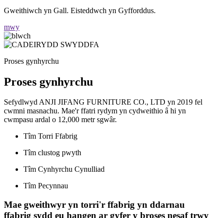
Gweithiwch yn Gall. Eisteddwch yn Gyfforddus.
mwy
Proses gynhyrchu
Proses gynhyrchu
Sefydlwyd ANJI JIFANG FURNITURE CO., LTD yn 2019 fel
cwmni masnachu. Mae'r ffatri rydym yn cydweithio â hi yn
cwmpasu ardal o 12,000 metr sgwâr.
Tîm Torri Ffabrig
Tîm clustog pwyth
Tîm Cynhyrchu Cynulliad
Tîm Pecynnau
Mae gweithwyr yn torri'r ffabrig yn ddarnau
ffabrig sydd eu hangen ar gyfer y broses nesaf trwy