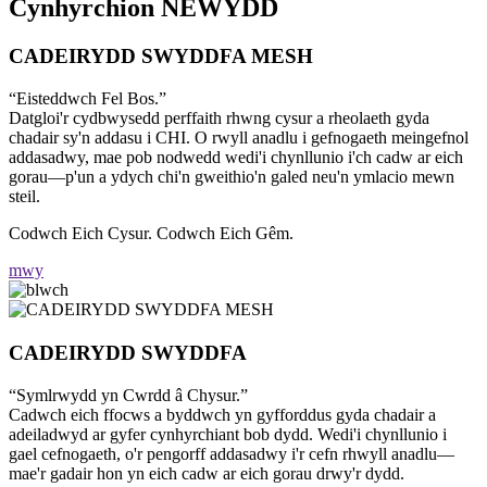
Cynhyrchion NEWYDD
CADEIRYDD SWYDDFA MESH
“Eisteddwch Fel Bos.”
Datgloi'r cydbwysedd perffaith rhwng cysur a rheolaeth gyda
chadair sy'n addasu i CHI. O rwyll anadlu i gefnogaeth meingefnol
addasadwy, mae pob nodwedd wedi'i chynllunio i'ch cadw ar eich
gorau—p'un a ydych chi'n gweithio'n galed neu'n ymlacio mewn
steil.
Codwch Eich Cysur. Codwch Eich Gêm.
mwy
CADEIRYDD SWYDDFA
“Symlrwydd yn Cwrdd â Chysur.”
Cadwch eich ffocws a byddwch yn gyfforddus gyda chadair a
adeiladwyd ar gyfer cynhyrchiant bob dydd. Wedi'i chynllunio i
gael cefnogaeth, o'r pengorff addasadwy i'r cefn rhwyll anadlu—
mae'r gadair hon yn eich cadw ar eich gorau drwy'r dydd.