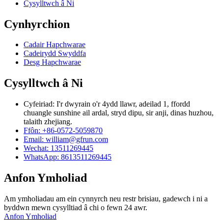
Cysylltwch â Ni
Cynhyrchion
Cadair Hapchwarae
Cadeirydd Swyddfa
Desg Hapchwarae
Cysylltwch â Ni
Cyfeiriad: I'r dwyrain o'r 4ydd llawr, adeilad 1, ffordd
chuangle sunshine ail ardal, stryd dipu, sir anji, dinas huzhou,
talaith zhejiang.
Ffôn: +86-0572-5059870
Email: william@gfrun.com
Wechat: 13511269445
WhatsApp: 8613511269445
Anfon Ymholiad
Am ymholiadau am ein cynnyrch neu restr brisiau, gadewch i ni a
byddwn mewn cysylltiad â chi o fewn 24 awr.
Anfon Ymholiad