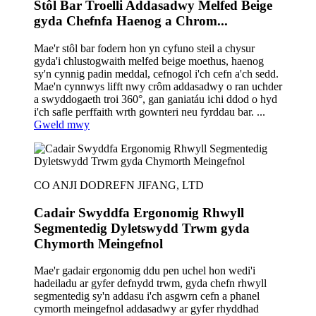
Stôl Bar Troelli Addasadwy Melfed Beige
gyda Chefnfa Haenog a Chrom...
Mae'r stôl bar fodern hon yn cyfuno steil a chysur
gyda'i chlustogwaith melfed beige moethus, haenog
sy'n cynnig padin meddal, cefnogol i'ch cefn a'ch sedd.
Mae'n cynnwys lifft nwy crôm addasadwy o ran uchder
a swyddogaeth troi 360°, gan ganiatáu ichi ddod o hyd
i'ch safle perffaith wrth gownteri neu fyrddau bar. ...
Gweld mwy
CO ANJI DODREFN JIFANG, LTD
Cadair Swyddfa Ergonomig Rhwyll
Segmentedig Dyletswydd Trwm gyda
Chymorth Meingefnol
Mae'r gadair ergonomig ddu pen uchel hon wedi'i
hadeiladu ar gyfer defnydd trwm, gyda chefn rhwyll
segmentedig sy'n addasu i'ch asgwrn cefn a phanel
cymorth meingefnol addasadwy ar gyfer rhyddhad