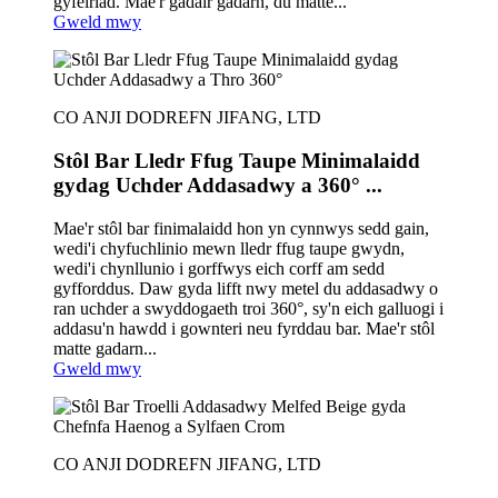
gyfeiriad. Mae'r gadair gadarn, du matte...
Gweld mwy
CO ANJI DODREFN JIFANG, LTD
Stôl Bar Lledr Ffug Taupe Minimalaidd
gydag Uchder Addasadwy a 360° ...
Mae'r stôl bar finimalaidd hon yn cynnwys sedd gain,
wedi'i chyfuchlinio mewn lledr ffug taupe gwydn,
wedi'i chynllunio i gorffwys eich corff am sedd
gyfforddus. Daw gyda lifft nwy metel du addasadwy o
ran uchder a swyddogaeth troi 360°, sy'n eich galluogi i
addasu'n hawdd i gownteri neu fyrddau bar. Mae'r stôl
matte gadarn...
Gweld mwy
CO ANJI DODREFN JIFANG, LTD