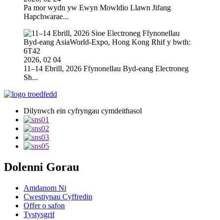
Pa mor wydn yw Ewyn Mowldio Llawn Jifang
Hapchwarae...
2026, 02 04
11–14 Ebrill, 2026 Ffynonellau Byd-eang Electroneg
Sh...
Dilynwch ein cyfryngau cymdeithasol
Dolenni Gorau
Amdanom Ni
Cwestiynau Cyffredin
Offer o safon
Tystysgrif