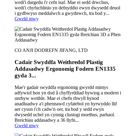
wedi'i dargedu i'r cefn isaf. Mae ei sedd drwchus,
wedi'i chyfuchlinio yn defnyddio ewyn dwysedd deuol
i gydbwyso meddalwch a gwydnwch, tra bod y...
Gweld mwy
CO ANJI DODREFN JIFANG, LTD
Cadair Swyddfa Weithredol Plastig
Addasadwy Ergonomig Fodern EN1335
gyda 3...
Mae'r gadair swyddfa ergonomig gwyrdd mintys
adfywiol hon yn dod â chyffyrddiad bywiog a modern i
unrhyw weithle. Mae ei chefn rhwyll hynod
anadluadwy a'i phennawd cyfatebol yn hyrwyddo llif
aer cyson i'ch cadw'n oer, tra bod y sedd ewyn
dwysedd uchel yn cynnig clustogi moethus, parhaol.
Breichiau addasadwy a 36 llyfn...
Gweld mwy