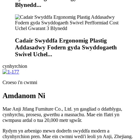
Blynedd...
Cadair Swyddfa Ergonomig Plastig
Addasadwy Fodern gyda Swyddogaeth
Swivel Uchel...
cynhyrchion
Croeso i'n cwmni
Amdanom Ni
Mae Anji Jifang Furniture Co., Ltd. yn gasgliad o ddatblygu,
cynhyrchu, prosesu, gwerthu a masnachu. Mae ein ffatri yn
cwmpasu ardal o tua 20,000 metr sgwâr.
Rydym yn arbenigo mewn dodrefn swyddfa modern a
chynhyrchion pren. Mae ein cwmni wedi'i leoli yn Anji, Zhejiang.