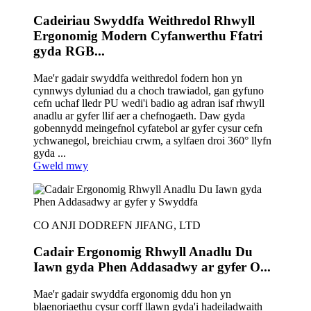
Cadeiriau Swyddfa Weithredol Rhwyll
Ergonomig Modern Cyfanwerthu Ffatri
gyda RGB...
Mae'r gadair swyddfa weithredol fodern hon yn
cynnwys dyluniad du a choch trawiadol, gan gyfuno
cefn uchaf lledr PU wedi'i badio ag adran isaf rhwyll
anadlu ar gyfer llif aer a chefnogaeth. Daw gyda
gobennydd meingefnol cyfatebol ar gyfer cysur cefn
ychwanegol, breichiau crwm, a sylfaen droi 360° llyfn
gyda ...
Gweld mwy
CO ANJI DODREFN JIFANG, LTD
Cadair Ergonomig Rhwyll Anadlu Du
Iawn gyda Phen Addasadwy ar gyfer O...
Mae'r gadair swyddfa ergonomig ddu hon yn
blaenoriaethu cysur corff llawn gyda'i hadeiladwaith