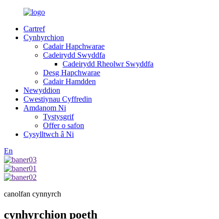
Cartref
Cynhyrchion
Cadair Hapchwarae
Cadeirydd Swyddfa
Cadeirydd Rheolwr Swyddfa
Desg Hapchwarae
Cadair Hamdden
Newyddion
Cwestiynau Cyffredin
Amdanom Ni
Tystysgrif
Offer o safon
Cysylltwch â Ni
En
canolfan cynnyrch
cynhyrchion poeth