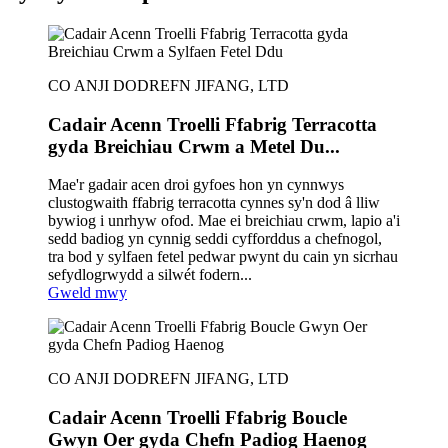
CO ANJI DODREFN JIFANG, LTD
Cadair Acenn Troelli Ffabrig Terracotta
gyda Breichiau Crwm a Metel Du...
Mae'r gadair acen droi gyfoes hon yn cynnwys
clustogwaith ffabrig terracotta cynnes sy'n dod â lliw
bywiog i unrhyw ofod. Mae ei breichiau crwm, lapio a'i
sedd badiog yn cynnig seddi cyfforddus a chefnogol,
tra bod y sylfaen fetel pedwar pwynt du cain yn sicrhau
sefydlogrwydd a silwét fodern...
Gweld mwy
CO ANJI DODREFN JIFANG, LTD
Cadair Acenn Troelli Ffabrig Boucle
Gwyn Oer gyda Chefn Padiog Haenog