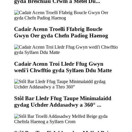
gyda Breichiau Crwm a Metel Du...
Cadair Acenn Troelli Ffabrig Boucle
Gwyn Oer gyda Chefn Padiog Haenog
Cadair Acenn Troi Lledr Ffug Gwyn
wedi'i Chwfftio gyda Sylfaen Ddu Matte
Stôl Bar Lledr Ffug Taupe Minimalaidd
gydag Uchder Addasadwy a 360° ...