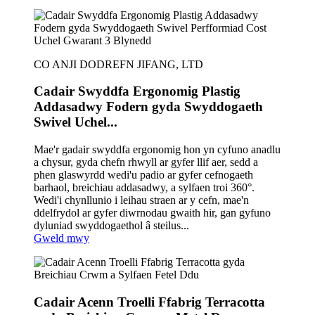
CO ANJI DODREFN JIFANG, LTD
Cadair Swyddfa Ergonomig Plastig
Addasadwy Fodern gyda Swyddogaeth
Swivel Uchel...
Mae'r gadair swyddfa ergonomig hon yn cyfuno anadlu
a chysur, gyda chefn rhwyll ar gyfer llif aer, sedd a
phen glaswyrdd wedi'u padio ar gyfer cefnogaeth
barhaol, breichiau addasadwy, a sylfaen troi 360°.
Wedi'i chynllunio i leihau straen ar y cefn, mae'n
ddelfrydol ar gyfer diwrnodau gwaith hir, gan gyfuno
dyluniad swyddogaethol â steilus...
Gweld mwy
Cadair Acenn Troelli Ffabrig Terracotta