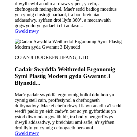
rhwyll cwbl anadlu ar draws y pen, y cefn, a
chefnogaeth meingefnol. Mae'r sedd badiog moethus
yn cynnig clustogi parhaol, tra bod breichiau
addasadwy, sylfaen droi llyfn 360°, a mecanwaith
gogwyddo yn gadael i chi addasu...
Gweld mwy
CO ANJI DODREFN JIFANG, LTD
Cadair Swyddfa Weithredol Ergonomig
Syml Plastig Modern gyda Gwarant 3
Blynedd...
Mae'r gadair swyddfa ergonomig hollol ddu hon yn
cynnig steil cain, proffesiynol a chefnogaeth
ddibynadwy. Mae ei chefn rhwyll llawn anadlu a'i sedd
wedi'i padio yn eich cadw'n oer ac yn gyfforddus yn
ystod diwrnodau gwaith hir, tra bod y pengorffwys
rhwyll addasadwy, y breichiau aml-safle, a'r sylfaen
droi llyfn yn cynnig cefnogaeth bersonol...
Gweld mwy