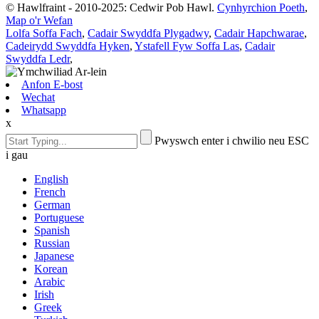
© Hawlfraint - 2010-2025: Cedwir Pob Hawl.
Cynhyrchion Poeth
,
Map o'r Wefan
Lolfa Soffa Fach
,
Cadair Swyddfa Plygadwy
,
Cadair Hapchwarae
,
Cadeirydd Swyddfa Hyken
,
Ystafell Fyw Soffa Las
,
Cadair
Swyddfa Ledr
,
Anfon E-bost
Wechat
Whatsapp
x
Pwyswch enter i chwilio neu ESC
i gau
English
French
German
Portuguese
Spanish
Russian
Japanese
Korean
Arabic
Irish
Greek