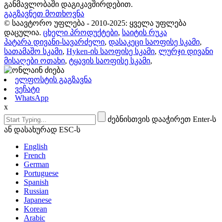
განმავლობაში დაგიკავშირდებით.
გაგზავნეთ მოთხოვნა
© საავტორო უფლება - 2010-2025: ყველა უფლება
დაცულია.
ცხელი პროდუქტები
,
საიტის რუკა
პატარა დივანი-სავარძელი
,
დასაკეცი საოფისე სკამი
,
სათამაშო სკამი
,
Hyken-ის საოფისე სკამი
,
ლურჯი დივანი
მისაღები ოთახი
,
ტყავის საოფისე სკამი
,
ელფოსტის გაგზავნა
ვეჩატი
WhatsApp
x
ძებნისთვის დააჭირეთ Enter-ს
ან დასახურად ESC-ს
English
French
German
Portuguese
Spanish
Russian
Japanese
Korean
Arabic