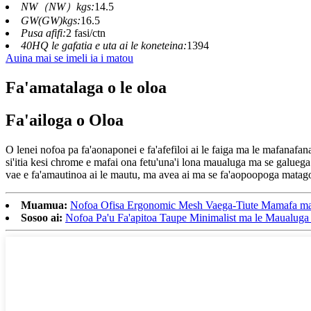
NW（NW）kgs:
14.5
GW(GW)kgs:
16.5
Pusa afifi:
2 fasi/ctn
40HQ le gafatia e uta ai le koneteina:
1394
Auina mai se imeli ia i matou
Fa'amatalaga o le oloa
Fa'ailoga o Oloa
O lenei nofoa pa fa'aonaponei e fa'afefiloi ai le faiga ma le mafanafana
si'itia kesi chrome e mafai ona fetu'una'i lona maualuga ma se galuega
vae e fa'amautinoa ai le mautu, ma avea ai ma se fa'aopoopoga matagof
Muamua:
Nofoa Ofisa Ergonomic Mesh Vaega-Tiute Mamafa ma
Sosoo ai:
Nofoa Pa'u Fa'apitoa Taupe Minimalist ma le Maualuga 