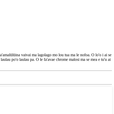
e fa'amalūlūina vaivai ma lagolago mo lou tua ma le nofoa. O lo'o i ai se
o laulau po'o laulau pa. O le fa'avae chrome malosi ma se mea e tu'u ai