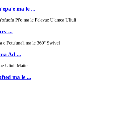
epa'e ma le ...
rv ...
ma Ad ...
ted ma le ...