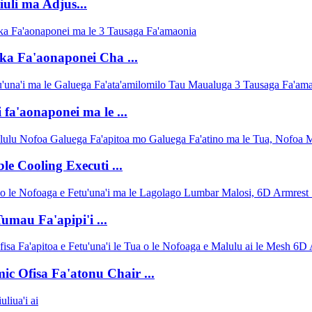
li ma Adjus...
ika Fa'aonaponei Cha ...
 fa'aonaponei ma le ...
e Cooling Executi ...
mau Fa'apipi'i ...
c Ofisa Fa'atonu Chair ...