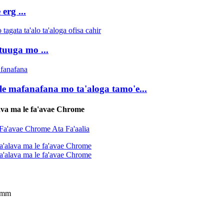
 erg ...
tuuga mo ...
le mafanafana mo ta'aloga tamo'e...
lava ma le fa'avae Chrome
30mm