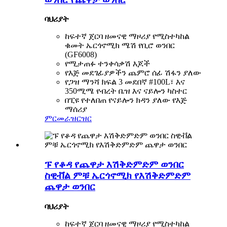
ባህሪያት
ከፍተኛ ጀርባ ዘመናዊ ማዞሪያ የሚስተካከል
ቁመት ኤርጎኖሚክ ሜሽ የቢሮ ወንበር
(GF6008)
የሚታጠፉ ተንቀሳቃሽ እጆች
የእጅ መደገፊያዎችን ጨምሮ ሰፊ ሽፋን ያለው
የጋዝ ማንሻ ክፍል 3 መደበኛ #100L፣ እና
350ሚሜ የብረት ቤዝ እና ናይሎን ካስተር
በፒዩ የተለበጠ የናይሎን ክዳን ያለው የእጅ
ማሰሪያ
ምርመራ
ዝርዝር
ፑ የቆዳ የጨዋታ እሽቅድምድም ወንበር
ስዊቭል ምቹ ኤርጎኖሚክ የእሽቅድምድም
ጨዋታ ወንበር
ባህሪያት
ከፍተኛ ጀርባ ዘመናዊ ማዞሪያ የሚስተካከል