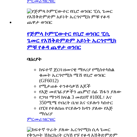
ምርመራ
ዝርዝር
የጅምላ ኮምፒውተር የቢሮ ወንበር ፒሲ
ጌመር የእሽቅድምድም አይነት ኤርጎኖሚክ
ምቹ የቆዳ ጨዋታ ወንበር
ባህሪያት
ከፍተኛ ጀርባ ዘመናዊ ማዞሪያ የሚስተካከል
ቁመት ኤርጎኖሚክ ሜሽ የቢሮ ወንበር
(GF6012)
የሚታጠፉ ተንቀሳቃሽ እጆች
የእጅ መደገፊያዎችን ጨምሮ ሰፊ ሽፋን ያለው
የጋዝ ማንሻ ክፍል 3 መደበኛ #100L፣ እና
350ሚሜ የብረት ቤዝ እና ናይሎን ካስተር
በፒዩ የተለበጠ የናይሎን ክዳን ያለው የእጅ
ማሰሪያ
ምርመራ
ዝርዝር