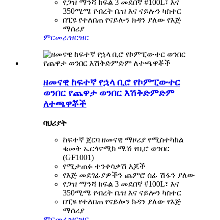
የጋዝ ማንሻ ክፍል 3 መደበኛ #100L፣ እና
350ሚሜ የብረት ቤዝ እና ናይሎን ካስተር
በፒዩ የተለበጠ የናይሎን ክዳን ያለው የእጅ
ማሰሪያ
ምርመራ
ዝርዝር
ዘመናዊ ከፍተኛ የኋላ ቢሮ የኮምፒውተር
ወንበር የጨዋታ ወንበር እሽቅድምድም
ለተጫዋቾች
ባህሪያት
ከፍተኛ ጀርባ ዘመናዊ ማዞሪያ የሚስተካከል
ቁመት ኤርጎኖሚክ ሜሽ የቢሮ ወንበር
(GF1001)
የሚታጠፉ ተንቀሳቃሽ እጆች
የእጅ መደገፊያዎችን ጨምሮ ሰፊ ሽፋን ያለው
የጋዝ ማንሻ ክፍል 3 መደበኛ #100L፣ እና
350ሚሜ የብረት ቤዝ እና ናይሎን ካስተር
በፒዩ የተለበጠ የናይሎን ክዳን ያለው የእጅ
ማሰሪያ
ምርመራ
ዝርዝር