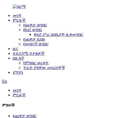
መነሻ
ምርቶች
የጨዋታ ወንበር
የቢሮ ወንበር
የቢሮ ሥራ አስኪያጅ ሊቀመንበር
የጨዋታ ዴስክ
የመዝናኛ ወንበር
ዜና
ተደጋጋሚ ጥያቄዎች
ስለ እኛ
የምስክር ወረቀት
ጥራት ያላቸው መሳሪያዎች
ያግኙን
En
መነሻ
ምርቶች
ምድቦች
የጨዋታ ወንበር