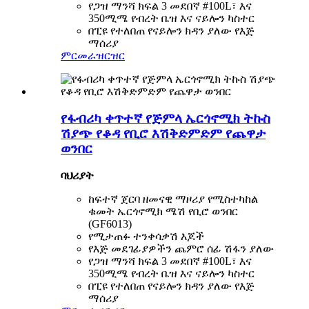
የጋዝ ማንሻ ክፍል 3 መደበኛ #100L፣ እና
350ሚሜ የብረት ቤዝ እና ናይሎን ካስተር
በፒዩ የተለበጠ የናይሎን ክዳን ያለው የእጅ
ማሰሪያ
ምርመራ
ዝርዝር
የፋብሪካ ቀጥተኛ የጅምላ ኤርጎኖሚክ ትኩስ
ሽያጭ የቆዳ የቢሮ እሽቅድምድም የጨዋታ
ወንበር
ባህሪያት
ከፍተኛ ጀርባ ዘመናዊ ማዞሪያ የሚስተካከል
ቁመት ኤርጎኖሚክ ሜሽ የቢሮ ወንበር
(GF6013)
የሚታጠፉ ተንቀሳቃሽ እጆች
የእጅ መደገፊያዎችን ጨምሮ ሰፊ ሽፋን ያለው
የጋዝ ማንሻ ክፍል 3 መደበኛ #100L፣ እና
350ሚሜ የብረት ቤዝ እና ናይሎን ካስተር
በፒዩ የተለበጠ የናይሎን ክዳን ያለው የእጅ
ማሰሪያ