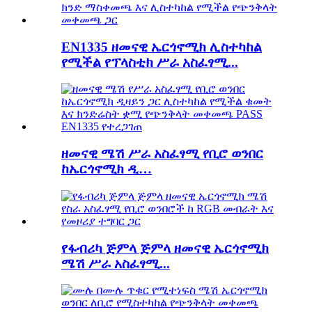
EN1335 ዘመናዊ ኤርጎኖሚክ ሊስተካከል
የሚችል የፕላስቲክ ሥራ አስፈፃሚ...
ዘመናዊ ሜሽ ሥራ አስፈፃሚ የቢሮ ወንበር
ከኤርጎኖሚክ ዲ…
የፋብሪካ ጅምላ ጅምላ ዘመናዊ ኤርጎኖሚክ
ሜሽ ሥራ አስፈፃሚ...