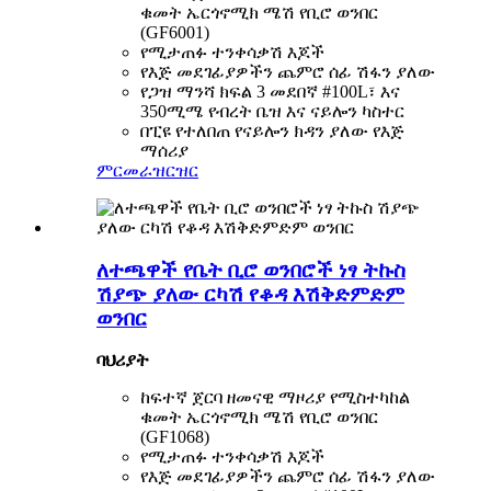
ቁመት ኤርጎኖሚክ ሜሽ የቢሮ ወንበር
(GF6001)
የሚታጠፉ ተንቀሳቃሽ እጆች
የእጅ መደገፊያዎችን ጨምሮ ሰፊ ሽፋን ያለው
የጋዝ ማንሻ ክፍል 3 መደበኛ #100L፣ እና
350ሚሜ የብረት ቤዝ እና ናይሎን ካስተር
በፒዩ የተለበጠ የናይሎን ክዳን ያለው የእጅ
ማሰሪያ
ምርመራ
ዝርዝር
ለተጫዋች የቤት ቢሮ ወንበሮች ነፃ ትኩስ
ሽያጭ ያለው ርካሽ የቆዳ እሽቅድምድም
ወንበር
ባህሪያት
ከፍተኛ ጀርባ ዘመናዊ ማዞሪያ የሚስተካከል
ቁመት ኤርጎኖሚክ ሜሽ የቢሮ ወንበር
(GF1068)
የሚታጠፉ ተንቀሳቃሽ እጆች
የእጅ መደገፊያዎችን ጨምሮ ሰፊ ሽፋን ያለው