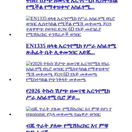
ትኩስ ሽያጭ ዘመናዊ ኤርጎኖሚክ ሊስተካከል
የሚችል የማቀዝቀዣ አስፈፃሚ...
EN1335 ዘላቂ ኤርጎኖሚክ የሥራ አስፈፃሚ
ጽሕፈት ቤት ሊቀመንበር አድጁ...
የ2026 ትኩስ ሽያጭ ዘመናዊ ኤርጎኖሚክ
ሥራ አስፈፃሚ ቢሮ ቻይ...
ብጁ ጥራት ያለው የሚሽከረከር እና ምቹ