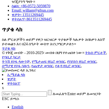
ዠጂያንግ ግዛት።
ስልክ: +86-0572-5059870
Email: william@gfrun.com
ዌቻት፡ 13511269445
ዋትስአፕ፡ 8613511269445
ጥያቄ ላክ
ስለ ምርቶቻችን ወይም የዋጋ ዝርዝርዎ ጥያቄዎች ካሉዎት እባክዎን ለእኛ
ይተዉልን እና በ24 ሰዓታት ውስጥ እናነጋግርዎታለን።
ጥያቄ ላክ
© የቅጂ መብት - 2010-2025፡ መብቱ በህግ የተጠበቀ ነው።
ትኩስ ምርቶች
,
የጣቢያ ካርታ
ትንሽ የሶፋ ላውንጅ
,
የሚታጠፍ የቢሮ ወንበር
,
የሃይከን የቢሮ ወንበር
,
ሰማያዊ የሶፋ ሳሎን
,
የጨዋታ ወንበር
,
የቆዳ የቢሮ ወንበር
,
ኢሜይል ላክ
ዌቻት
ዋትስአፕ
x
ለመፈለግ Enter ወይም ለመዝጋት
ESC ይጫኑ
English