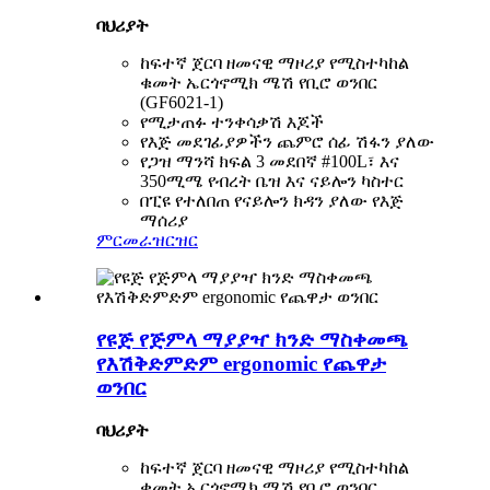
ባህሪያት
ከፍተኛ ጀርባ ዘመናዊ ማዞሪያ የሚስተካከል
ቁመት ኤርጎኖሚክ ሜሽ የቢሮ ወንበር
(GF6021-1)
የሚታጠፉ ተንቀሳቃሽ እጆች
የእጅ መደገፊያዎችን ጨምሮ ሰፊ ሽፋን ያለው
የጋዝ ማንሻ ክፍል 3 መደበኛ #100L፣ እና
350ሚሜ የብረት ቤዝ እና ናይሎን ካስተር
በፒዩ የተለበጠ የናይሎን ክዳን ያለው የእጅ
ማሰሪያ
ምርመራ
ዝርዝር
የዩጅ የጅምላ ማያያዣ ክንድ ማስቀመጫ
የእሽቅድምድም ergonomic የጨዋታ
ወንበር
ባህሪያት
ከፍተኛ ጀርባ ዘመናዊ ማዞሪያ የሚስተካከል
ቁመት ኤርጎኖሚክ ሜሽ የቢሮ ወንበር