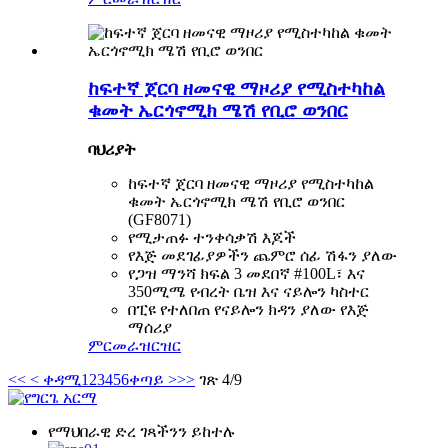
ከፍተኛ ጀርባ ዘመናዊ ማዞሪያ የሚስተካከል
ቁመት ኤርጎኖሚክ ሜሽ የቢሮ ወንበር
ባህሪያት
ከፍተኛ ጀርባ ዘመናዊ ማዞሪያ የሚስተካከል
ቁመት ኤርጎኖሚክ ሜሽ የቢሮ ወንበር
(GF8071)
የሚታጠፉ ተንቀሳቃሽ እጆች
የእጅ መደገፊያዎችን ጨምሮ ሰፊ ሽፋን ያለው
የጋዝ ማንሻ ክፍል 3 መደበኛ #100L፣ እና
350ሚሜ የብረት ቤዝ እና ናይሎን ካስተር
በፒዩ የተለበጠ የናይሎን ክዳን ያለው የእጅ
ማሰሪያ
ምርመራ
ዝርዝር
<<
< ቀዳሚ
1
2
3
4
5
6
ቀጣይ >
>>
ገጽ 4/9
የማህበራዊ ድረ ገጻችንን ይከተሉ