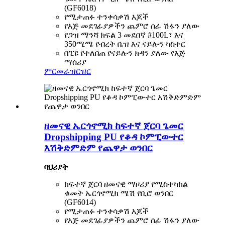
(GF6018)
የሚታጠፉ ተንቀሳቃሽ እጆች
የእጅ መደገፊያዎችን ጨምሮ ሰፊ ሽፋን ያለው
የጋዝ ማንሻ ክፍል 3 መደበኛ #100L፣ እና
350ሚሜ የብረት ቤዝ እና ናይሎን ካስተር
በፒዩ የተለበጠ የናይሎን ክዳን ያለው የእጅ
ማሰሪያ
ምርመራ
ዝርዝር
ዘመናዊ ኤርጎኖሚክ ከፍተኛ ጀርባ ጌመር
Dropshipping PU የቆዳ ኮምፒውተር
እሽቅድምድም የጨዋታ ወንበር
ባህሪያት
ከፍተኛ ጀርባ ዘመናዊ ማዞሪያ የሚስተካከል
ቁመት ኤርጎኖሚክ ሜሽ የቢሮ ወንበር
(GF6014)
የሚታጠፉ ተንቀሳቃሽ እጆች
የእጅ መደገፊያዎችን ጨምሮ ሰፊ ሽፋን ያለው