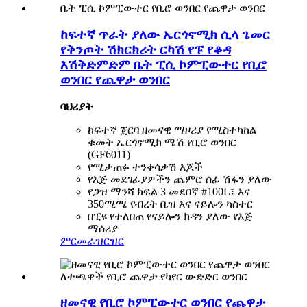
ከፍተኛ ጥራት ያለው ኤርጎኖሚክ ሲላ ጌመር
የቅንጦት ሽክርክሪት ርካሽ የፑ የቆዳ
እሽቅድምድም ቤት ፒሲ ኮምፒውተር የቢሮ
ወንበር የጨዋታ ወንበር
ባህሪያት
ከፍተኛ ጀርባ ዘመናዊ ማዞሪያ የሚስተካከል
ቁመት ኤርጎኖሚክ ሜሽ የቢሮ ወንበር
(GF6011)
የሚታጠፉ ተንቀሳቃሽ እጆች
የእጅ መደገፊያዎችን ጨምሮ ሰፊ ሽፋን ያለው
የጋዝ ማንሻ ክፍል 3 መደበኛ #100L፣ እና
350ሚሜ የብረት ቤዝ እና ናይሎን ካስተር
በፒዩ የተለበጠ የናይሎን ክዳን ያለው የእጅ
ማሰሪያ
ምርመራ
ዝርዝር
ዘመናዊ የቢሮ ኮምፒውተር ወንበር የጨዋታ