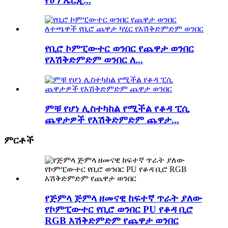
የሆነ ኤርጂ...
የቢሮ ኮምፒውተር ወንበር የጨዋታ ወንበር
የእሽቅድምድም ወንበር ለ...
ምቹ የሆነ ሊስተካከል የሚችል የቆዳ ፒሲ
ጨዋታዎች የእሽቅድምድም ጨዋታ...
ምርቶች
የጅምላ ጅምላ ዘመናዊ ከፍተኛ ጥራት ያለው
የኮምፒውተር የቢሮ ወንበር PU የቆዳ ቢሮ
RGB እሽቅድምድም የጨዋታ ወንበር