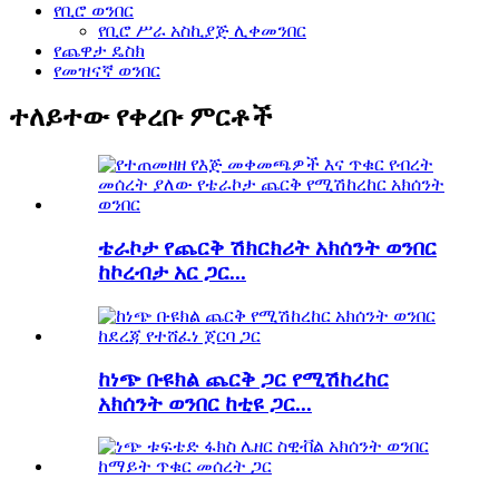
የቢሮ ወንበር
የቢሮ ሥራ አስኪያጅ ሊቀመንበር
የጨዋታ ዴስክ
የመዝናኛ ወንበር
ተለይተው የቀረቡ ምርቶች
ቴራኮታ የጨርቅ ሽክርክሪት አክሰንት ወንበር
ከኮረብታ አር ጋር...
ከነጭ ቡዩክል ጨርቅ ጋር የሚሽከረከር
አክሰንት ወንበር ከቲዩ ጋር...