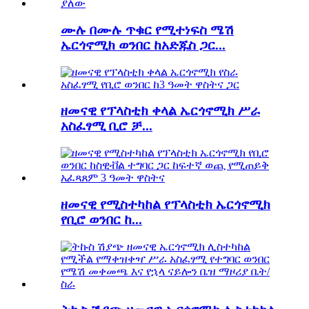
ሙሉ በሙሉ ጥቁር የሚተነፍስ ሜሽ
ኤርጎኖሚክ ወንበር ከአድጁስ ጋር...
ዘመናዊ የፕላስቲክ ቀላል ኤርጎኖሚክ ሥራ
አስፈፃሚ ቢሮ ቻ...
ዘመናዊ የሚስተካከል የፕላስቲክ ኤርጎኖሚክ
የቢሮ ወንበር ከ...