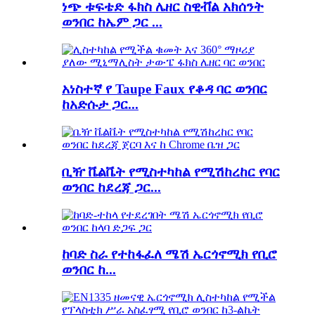
ነጭ ቱፍቴድ ፋክስ ሌዘር ስዊቭል አክሰንት
ወንበር ከኤም ጋር ...
አነስተኛ የ Taupe Faux የቆዳ ባር ወንበር
ከአድሱታ ጋር...
ቢዥ ቬልቬት የሚስተካከል የሚሽከረከር የባር
ወንበር ከደረጃ ጋር...
ከባድ ስራ የተከፋፈለ ሜሽ ኤርጎኖሚክ የቢሮ
ወንበር ከ...