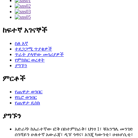
ከፍተኛ አገናኞች
ስለ እኛ
ተደጋጋሚ ጥያቄዎች
ጥራት ያላቸው መሳሪያዎች
የምስክር ወረቀት
ያግኙን
ምርቶች
የጨዋታ ወንበር
የቢሮ ወንበር
የጨዋታ ዴስክ
ያግኙን
አድራሻ፡ ከአራተኛው ፎቅ በስተምስራቅ፣ ህንፃ 1፣ ቹአንግሌ መንገድ
ሰንሻይን ሁለተኛ አውራጃ፣ ዲፑ ጎዳና፣ አንጂ ካውንቲ፣ ሁዙሆሲቲ፣