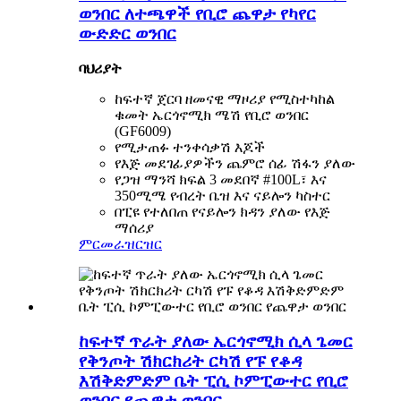
ወንበር ለተጫዋች የቢሮ ጨዋታ የካየር
ውድድር ወንበር
ባህሪያት
ከፍተኛ ጀርባ ዘመናዊ ማዞሪያ የሚስተካከል
ቁመት ኤርጎኖሚክ ሜሽ የቢሮ ወንበር
(GF6009)
የሚታጠፉ ተንቀሳቃሽ እጆች
የእጅ መደገፊያዎችን ጨምሮ ሰፊ ሽፋን ያለው
የጋዝ ማንሻ ክፍል 3 መደበኛ #100L፣ እና
350ሚሜ የብረት ቤዝ እና ናይሎን ካስተር
በፒዩ የተለበጠ የናይሎን ክዳን ያለው የእጅ
ማሰሪያ
ምርመራ
ዝርዝር
ከፍተኛ ጥራት ያለው ኤርጎኖሚክ ሲላ ጌመር
የቅንጦት ሽክርክሪት ርካሽ የፑ የቆዳ
እሽቅድምድም ቤት ፒሲ ኮምፒውተር የቢሮ
ወንበር የጨዋታ ወንበር